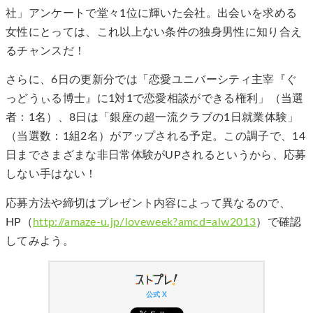
社」アンケートで堂々1位に輝いた会社。出会いを求める
女性にとっては、これ以上ない条件の独身男性に知り合え
るチャンスだ！
さらに、6日の更新分では「恋愛ユニバーシティ主宰『ぐ
っどうぃる博士』に1対1で恋愛相談ができる権利」（当選
者：1名）、8日は「銀座の超一流クラブの1日就業体験」
（当選数：1組2名）がアップされる予定。この調子で、14
日までさまざまな非日常体験がUPされるというから、応募
しない手はない！
応募方法や締切はプレゼント内容によって異なるので、
HP（
http://amaze-u.jp/loveweek?amcd=alw2013
）で確認
してみよう。
公式 X