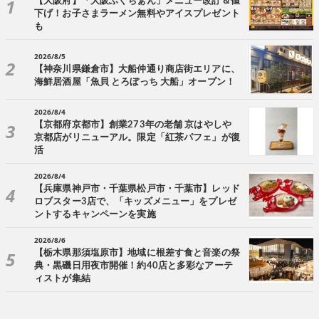
【大阪府】「大阪ふくちぁん」メニュー改訂＆値
下げ！お子さまラーメン無料やアイスプレゼント
も
2026/8/5
【神奈川県鎌倉市】大船仲通り商店街エリアに、
海鮮居酒屋「魚貝 とろぼっち 大船」オープン！
2026/8/4
【京都府京都市】創業273年の老舗 京はやしや
京都店がリニューアル。限定「紅茶パフェ」が復
活
2026/8/4
【兵庫県神戸市・千葉県松戸市・千葉市】レッド
ロブスター3店で、「キッズメニュー」をプレゼ
ントするキャンペーンを実施
2026/8/6
【栃木県那須塩原市】地域に根差す食と音楽の祭
典・黒磯日用夜市開催！約40店と多彩なアーテ
ィストが集結