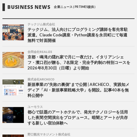
BUSINESS NEWS
企業ニュース ( PR TIMES提供 )
テックジム株式会社
テックジム、法人向けにプログラミング講師を客先常駐
派遣。Claude Code講座・Python講座を永田町にて毎週
無料で対面開催
合同会社REALIZE
京都・鳴滝の隠れ家で月に一夜だけ。イタリアンシェ
フ・濱口烈が贈る、7名限定・完全予約制の特別コースを
2026年8月30日（日曜）より開始
株式会社ARCHECO
新規事業の"失敗の裏側"まで公開 | ARCHECO、実践知メ
ディア「AI・新規事業戦略大学」を開設。記事40本を無
料公開中
ユーモラス
都心で話題のアートホテルで、発光テクノロジーを活用
した夜間空間演出をプロデュース。暗闇とアートが共存
する新しい宿泊体験へ
野口観光マネジメント株式会社