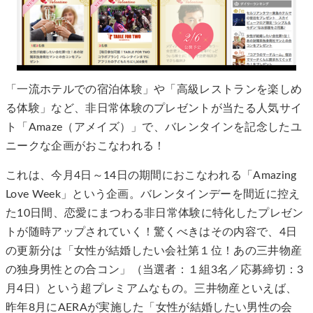
「一流ホテルでの宿泊体験」や「高級レストランを楽しめ
る体験」など、非日常体験のプレゼントが当たる人気サイ
ト「Amaze（アメイズ）」で、バレンタインを記念したユ
ニークな企画がおこなわれる！
これは、今月4日～14日の期間におこなわれる「Amazing
Love Week」という企画。バレンタインデーを間近に控え
た10日間、恋愛にまつわる非日常体験に特化したプレゼン
トが随時アップされていく！驚くべきはその内容で、4日
の更新分は「女性が結婚したい会社第１位！あの三井物産
の独身男性との合コン」（当選者：１組3名／応募締切：3
月4日）という超プレミアムなもの。三井物産といえば、
昨年8月にAERAが実施した「女性が結婚したい男性の会