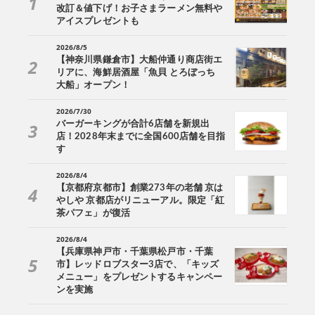
改訂＆値下げ！お子さまラーメン無料や
アイスプレゼントも
2026/8/5
【神奈川県鎌倉市】大船仲通り商店街エ
リアに、海鮮居酒屋「魚貝 とろぼっち
大船」オープン！
2026/7/30
バーガーキングが合計6店舗を新規出
店！2028年末までに全国600店舗を目指
す
2026/8/4
【京都府京都市】創業273年の老舗 京は
やしや 京都店がリニューアル。限定「紅
茶パフェ」が復活
2026/8/4
【兵庫県神戸市・千葉県松戸市・千葉
市】レッドロブスター3店で、「キッズ
メニュー」をプレゼントするキャンペー
ンを実施