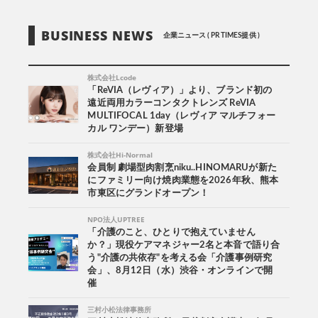
BUSINESS NEWS
企業ニュース ( PR TIMES提供 )
株式会社Lcode
「ReVIA（レヴィア）」より、ブランド初の
遠近両用カラーコンタクトレンズ ReVIA
MULTIFOCAL 1day（レヴィア マルチフォー
カル ワンデー）新登場
株式会社Hi-Normal
会員制 劇場型肉割烹niku..HINOMARUが新た
にファミリー向け焼肉業態を2026年秋、熊本
市東区にグランドオープン！
NPO法人UPTREE
「介護のこと、ひとりで抱えていません
か？」現役ケアマネジャー2名と本音で語り合
う"介護の共依存"を考える会「介護事例研究
会」、8月12日（水）渋谷・オンラインで開
催
三村小松法律事務所