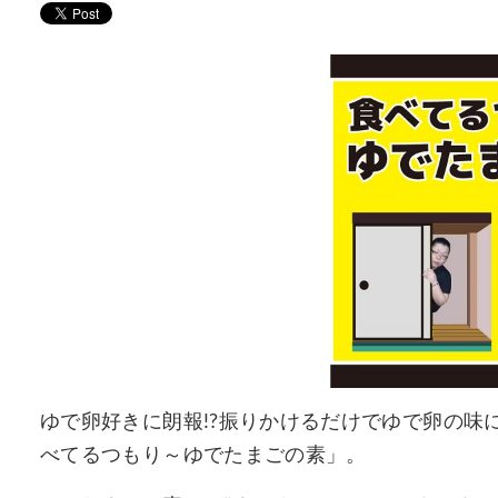
ゆで卵好きに朗報!?振りかけるだけでゆで卵の味
べてるつもり～ゆでたまごの素」。