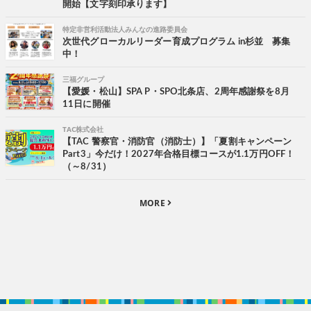
開始【文字刻印承ります】
特定非営利活動法人みんなの進路委員会
次世代グローカルリーダー育成プログラム in杉並 募集
中！
三福グループ
【愛媛・松山】SPA P・SPO北条店、2周年感謝祭を8月
11日に開催
TAC株式会社
【TAC 警察官・消防官（消防士）】「夏割キャンペーン
Part3」今だけ！2027年合格目標コースが1.1万円OFF！
（～8/31）
MORE