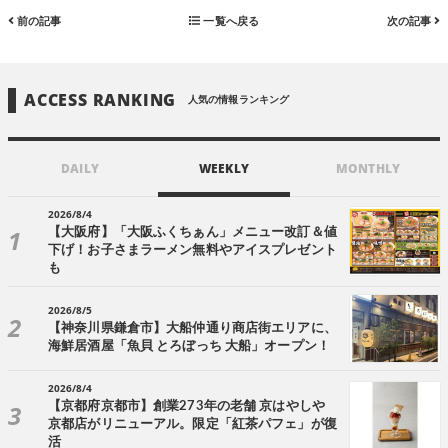
前の記事
一覧へ戻る
次の記事
ACCESS RANKING
人気の情報ランキング
DAILY
WEEKLY
MONTHLY
2026/8/4
【大阪府】「大阪ふくちぁん」メニュー改訂＆値
下げ！お子さまラーメン無料やアイスプレゼント
も
2026/8/5
【神奈川県鎌倉市】大船仲通り商店街エリアに、
海鮮居酒屋「魚貝 とろぼっち 大船」オープン！
2026/8/4
【京都府京都市】創業273年の老舗 京はやしや
京都店がリニューアル。限定「紅茶パフェ」が復
活