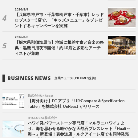
2026/8/4
【兵庫県神戸市・千葉県松戸市・千葉市】レッド
ロブスター3店で、「キッズメニュー」をプレゼ
ントするキャンペーンを実施
2026/8/6
【栃木県那須塩原市】地域に根差す食と音楽の祭
典・黒磯日用夜市開催！約40店と多彩なアーテ
ィストが集結
BUSINESS NEWS
企業ニュース ( PR TIMES提供 )
株式会社UnReact
【海外向け】EC アプリ「UR:Compare＆Specification
Table」を株式会社 UnReact がリリース
H1GLOBAL株式会社
ハワイ発パワーストーン専門店「マルラニハワイ」よ
り、海を思わせる軽やかな天然石ブレスレット「Huali～
海～」新登場！表参道店・ルクアイーレ店でも同時発売