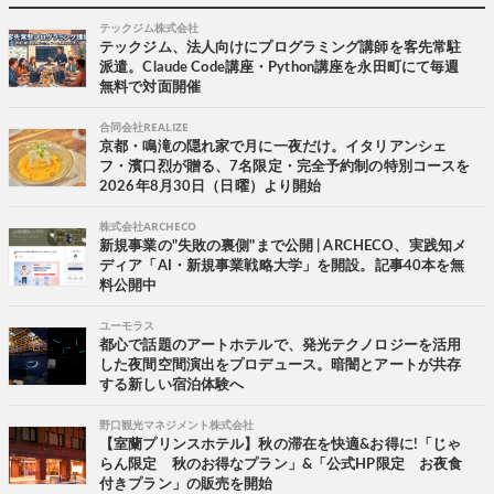
テックジム株式会社
テックジム、法人向けにプログラミング講師を客先常駐
派遣。Claude Code講座・Python講座を永田町にて毎週
無料で対面開催
合同会社REALIZE
京都・鳴滝の隠れ家で月に一夜だけ。イタリアンシェ
フ・濱口烈が贈る、7名限定・完全予約制の特別コースを
2026年8月30日（日曜）より開始
株式会社ARCHECO
新規事業の"失敗の裏側"まで公開 | ARCHECO、実践知メ
ディア「AI・新規事業戦略大学」を開設。記事40本を無
料公開中
ユーモラス
都心で話題のアートホテルで、発光テクノロジーを活用
した夜間空間演出をプロデュース。暗闇とアートが共存
する新しい宿泊体験へ
野口観光マネジメント株式会社
【室蘭プリンスホテル】秋の滞在を快適&お得に!「じゃ
らん限定 秋のお得なプラン」&「公式HP限定 お夜食
付きプラン」の販売を開始