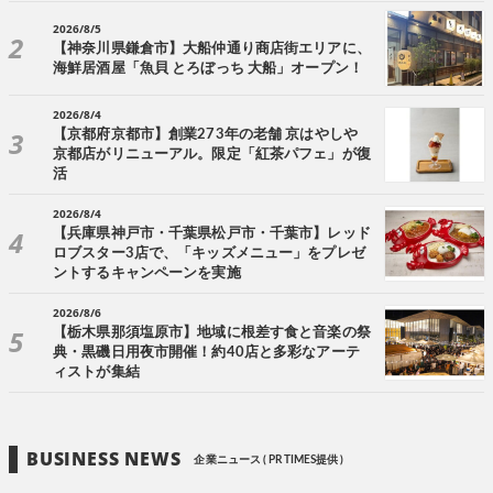
2026/8/5
【神奈川県鎌倉市】大船仲通り商店街エリアに、
海鮮居酒屋「魚貝 とろぼっち 大船」オープン！
2026/8/4
【京都府京都市】創業273年の老舗 京はやしや
京都店がリニューアル。限定「紅茶パフェ」が復
活
2026/8/4
【兵庫県神戸市・千葉県松戸市・千葉市】レッド
ロブスター3店で、「キッズメニュー」をプレゼ
ントするキャンペーンを実施
2026/8/6
【栃木県那須塩原市】地域に根差す食と音楽の祭
典・黒磯日用夜市開催！約40店と多彩なアーテ
ィストが集結
BUSINESS NEWS
企業ニュース ( PR TIMES提供 )