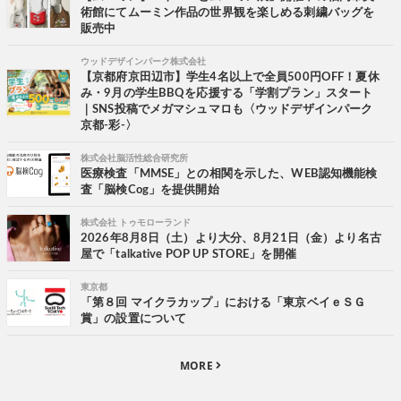
術館にてムーミン作品の世界観を楽しめる刺繍バッグを
販売中
ウッドデザインパーク株式会社
【京都府京田辺市】学生4名以上で全員500円OFF！夏休
み・9月の学生BBQを応援する「学割プラン」スタート
｜SNS投稿でメガマシュマロも〈ウッドデザインパーク
京都-彩-〉
株式会社脳活性総合研究所
医療検査「MMSE」との相関を示した、WEB認知機能検
査「脳検Cog」を提供開始
株式会社 トゥモローランド
2026年8月8日（土）より大分、8月21日（金）より名古
屋で「talkative POP UP STORE」を開催
東京都
「第８回 マイクラカップ」における「東京ベイｅＳＧ
賞」の設置について
MORE