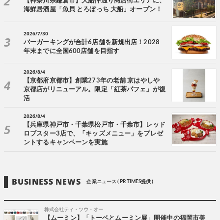
【神奈川県鎌倉市】大船仲通り商店街エリアに、
海鮮居酒屋「魚貝 とろぼっち 大船」オープン！
2026/7/30
バーガーキングが合計6店舗を新規出店！2028
年末までに全国600店舗を目指す
2026/8/4
【京都府京都市】創業273年の老舗 京はやしや
京都店がリニューアル。限定「紅茶パフェ」が復
活
2026/8/4
【兵庫県神戸市・千葉県松戸市・千葉市】レッド
ロブスター3店で、「キッズメニュー」をプレゼ
ントするキャンペーンを実施
BUSINESS NEWS
企業ニュース ( PR TIMES提供 )
株式会社ティ・ツウ・オー
【ムーミン】「トーベとムーミン展」開催中の福岡市美