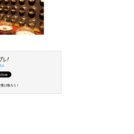
 X
で受け取ろう！