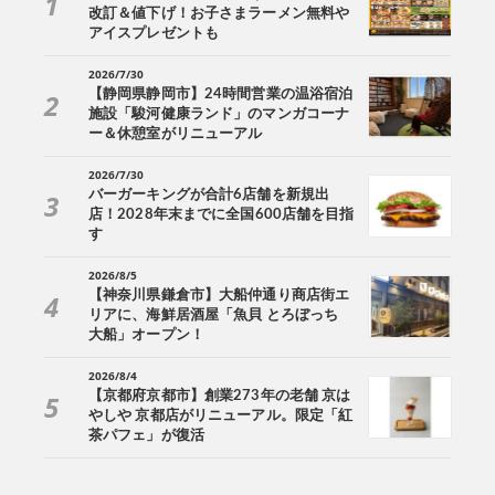
改訂＆値下げ！お子さまラーメン無料や
アイスプレゼントも
2026/7/30
【静岡県静岡市】24時間営業の温浴宿泊
施設「駿河健康ランド」のマンガコーナ
ー＆休憩室がリニューアル
2026/7/30
バーガーキングが合計6店舗を新規出
店！2028年末までに全国600店舗を目指
す
2026/8/5
【神奈川県鎌倉市】大船仲通り商店街エ
リアに、海鮮居酒屋「魚貝 とろぼっち
大船」オープン！
2026/8/4
【京都府京都市】創業273年の老舗 京は
やしや 京都店がリニューアル。限定「紅
茶パフェ」が復活