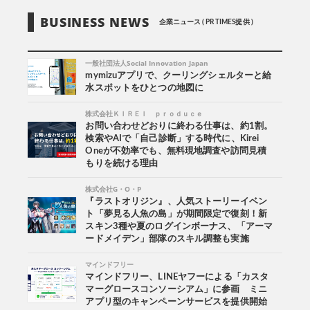
BUSINESS NEWS
企業ニュース ( PR TIMES提供 )
一般社団法人Social Innovation Japan
mymizuアプリで、クーリングシェルターと給
水スポットをひとつの地図に
株式会社ＫＩＲＥＩ ｐｒｏｄｕｃｅ
お問い合わせどおりに終わる仕事は、約1割。
検索やAIで「自己診断」する時代に、Kirei
Oneが不効率でも、無料現地調査や訪問見積
もりを続ける理由
株式会社G・O・P
『ラストオリジン』、人気ストーリーイベン
ト「夢見る人魚の島」が期間限定で復刻！新
スキン3種や夏のログインボーナス、「アーマ
ードメイデン」部隊のスキル調整も実施
マインドフリー
マインドフリー、LINEヤフーによる「カスタ
マーグロースコンソーシアム」に参画 ミニ
アプリ型のキャンペーンサービスを提供開始