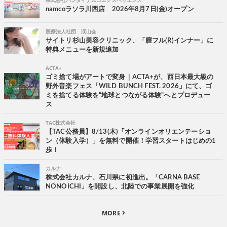
namcoラソラ川西店 2026年8月7日(金)オープン
医療法人社団 渓山会
サイトリ杉山美容クリニック、「膣フル(R)インナー」に
特典メニューを新規追加
ACTA+
ゴミ捨て場がアートで変身｜ACTA+が、西日本最大級の
野外音楽フェス「WILD BUNCH FEST. 2026」にて、ゴ
ミを捨てる体験を“地球とつながる体験”へとプロデュー
ス
TAC株式会社
【TAC公務員】8/13(木)「オンラインオリエンテーショ
ン（体験入学）」を無料で開催！学習スタートはじめの1
歩！
カルナ
株式会社カルナ、石川県に初進出。「CARNA BASE
NONOICHI」を開設し、北陸での事業展開を強化
MORE