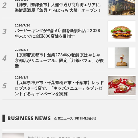
【神奈川県鎌倉市】大船仲通り商店街エリアに、
海鮮居酒屋「魚貝 とろぼっち 大船」オープン！
2026/7/30
バーガーキングが合計6店舗を新規出店！2028
年末までに全国600店舗を目指す
2026/8/4
【京都府京都市】創業273年の老舗 京はやしや
京都店がリニューアル。限定「紅茶パフェ」が復
活
2026/8/4
【兵庫県神戸市・千葉県松戸市・千葉市】レッド
ロブスター3店で、「キッズメニュー」をプレゼ
ントするキャンペーンを実施
BUSINESS NEWS
企業ニュース ( PR TIMES提供 )
株式会社バンダイナムコエクスペリエンス