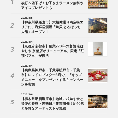
改訂＆値下げ！お子さまラーメン無料や
アイスプレゼントも
2026/8/5
【神奈川県鎌倉市】大船仲通り商店街エ
リアに、海鮮居酒屋「魚貝 とろぼっち
大船」オープン！
2026/8/4
【京都府京都市】創業273年の老舗 京は
やしや 京都店がリニューアル。限定「紅
茶パフェ」が復活
2026/8/4
【兵庫県神戸市・千葉県松戸市・千葉
市】レッドロブスター3店で、「キッズ
メニュー」をプレゼントするキャンペー
ンを実施
2026/8/6
【栃木県那須塩原市】地域に根差す食と
音楽の祭典・黒磯日用夜市開催！約40店
と多彩なアーティストが集結