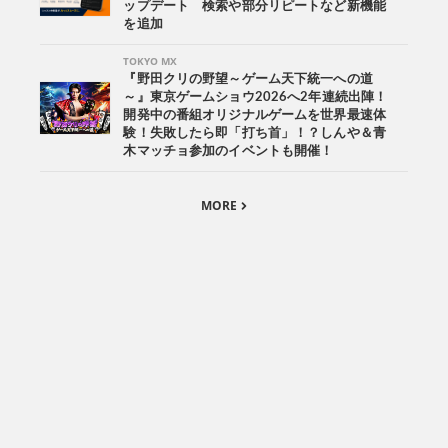
ップデート 検索や部分リピートなど新機能
を追加
TOKYO MX
『野田クリの野望～ゲーム天下統一への道
～』東京ゲームショウ2026へ2年連続出陣！
開発中の番組オリジナルゲームを世界最速体
験！失敗したら即「打ち首」！？しんや＆青
木マッチョ参加のイベントも開催！
MORE