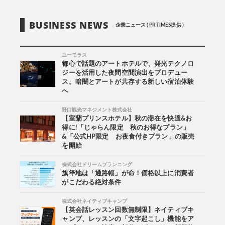
BUSINESS NEWS
企業ニュース ( PR TIMES提供 )
ユーモラス
都心で話題のアートホテルで、発光テクノロ
ジーを活用した夜間空間演出をプロデュー
ス。暗闇とアートが共存する新しい宿泊体験
へ
野口観光マネジメント株式会社
【室蘭プリンスホテル】秋の滞在を快適&お
得に!「じゃらん限定 秋のお得なプラン」
&「公式HP限定 お夜食付きプラン」の販売
を開始
株式会社ドリームプランニング
旗竿地は「通路幅」が命！価格以上に消費者
がこだわる絶対条件
株式会社ネイティブキャンプ
【英会話レッスン回数無制限】ネイティブキ
ャンプ、レッスンの「文字起こし」機能をア