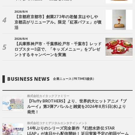
2026/8/4
【京都府京都市】創業273年の老舗 京はやしや
京都店がリニューアル。限定「紅茶パフェ」が復
活
2026/8/4
【兵庫県神戸市・千葉県松戸市・千葉市】レッド
ロブスター3店で、「キッズメニュー」をプレゼ
ントするキャンペーンを実施
BUSINESS NEWS
企業ニュース ( PR TIMES提供 )
株式会社カイタックファミリー
【Fluffy BROTHERS】より、世界的大ヒットアニメ『ブ
ルーイ』第3弾アパレルと雑貨を2026年8月5日(水)より
発売！
株式会社コナミデジタルエンタテインメント
14年ぶりのシリーズ完全新作 『幻想水滸伝 STAR
LEAP』が本日から配信開始！ 近日実装予定の初回ゲーム