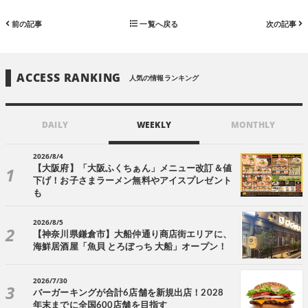
前の記事
一覧へ戻る
次の記事
ACCESS RANKING
人気の情報ランキング
DAILY
WEEKLY
MONTHLY
2026/8/4
【大阪府】「大阪ふくちぁん」メニュー改訂＆値
下げ！お子さまラーメン無料やアイスプレゼント
も
2026/8/5
【神奈川県鎌倉市】大船仲通り商店街エリアに、
海鮮居酒屋「魚貝 とろぼっち 大船」オープン！
2026/7/30
バーガーキングが合計6店舗を新規出店！2028
年末までに全国600店舗を目指す