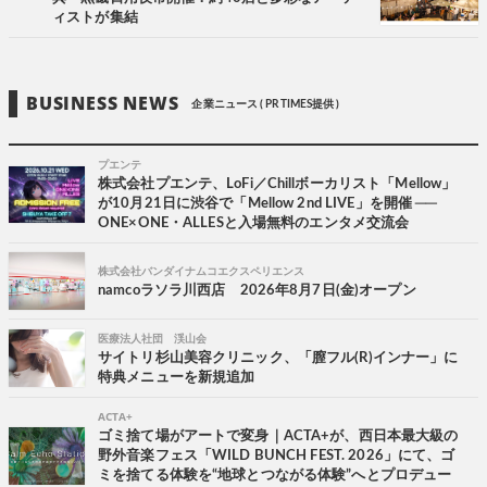
ィストが集結
BUSINESS NEWS
企業ニュース ( PR TIMES提供 )
プエンテ
株式会社プエンテ、LoFi／Chillボーカリスト「Mellow」
が10月21日に渋谷で「Mellow 2nd LIVE」を開催 ──
ONE×ONE・ALLESと入場無料のエンタメ交流会
株式会社バンダイナムコエクスペリエンス
namcoラソラ川西店 2026年8月7日(金)オープン
医療法人社団 渓山会
サイトリ杉山美容クリニック、「膣フル(R)インナー」に
特典メニューを新規追加
ACTA+
ゴミ捨て場がアートで変身｜ACTA+が、西日本最大級の
野外音楽フェス「WILD BUNCH FEST. 2026」にて、ゴ
ミを捨てる体験を“地球とつながる体験”へとプロデュー