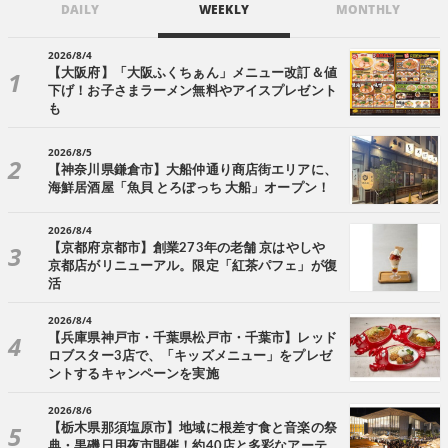
DAILY
WEEKLY
MONTHLY
2026/8/4
【大阪府】「大阪ふくちぁん」メニュー改訂＆値
下げ！お子さまラーメン無料やアイスプレゼント
も
2026/8/5
【神奈川県鎌倉市】大船仲通り商店街エリアに、
海鮮居酒屋「魚貝 とろぼっち 大船」オープン！
2026/8/4
【京都府京都市】創業273年の老舗 京はやしや
京都店がリニューアル。限定「紅茶パフェ」が復
活
2026/8/4
【兵庫県神戸市・千葉県松戸市・千葉市】レッド
ロブスター3店で、「キッズメニュー」をプレゼ
ントするキャンペーンを実施
2026/8/6
【栃木県那須塩原市】地域に根差す食と音楽の祭
典・黒磯日用夜市開催！約40店と多彩なアーテ