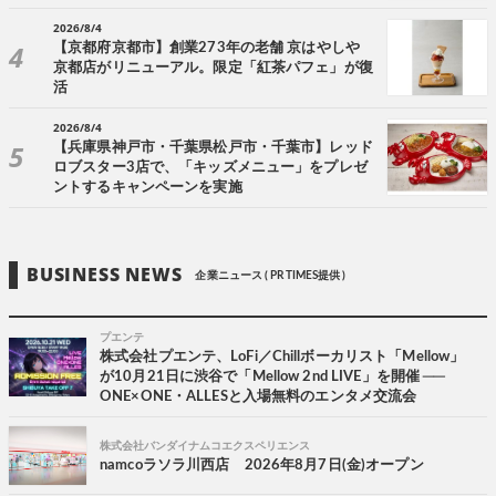
2026/8/4
【京都府京都市】創業273年の老舗 京はやしや
京都店がリニューアル。限定「紅茶パフェ」が復
活
2026/8/4
【兵庫県神戸市・千葉県松戸市・千葉市】レッド
ロブスター3店で、「キッズメニュー」をプレゼ
ントするキャンペーンを実施
BUSINESS NEWS
企業ニュース ( PR TIMES提供 )
プエンテ
株式会社プエンテ、LoFi／Chillボーカリスト「Mellow」
が10月21日に渋谷で「Mellow 2nd LIVE」を開催 ──
ONE×ONE・ALLESと入場無料のエンタメ交流会
株式会社バンダイナムコエクスペリエンス
namcoラソラ川西店 2026年8月7日(金)オープン