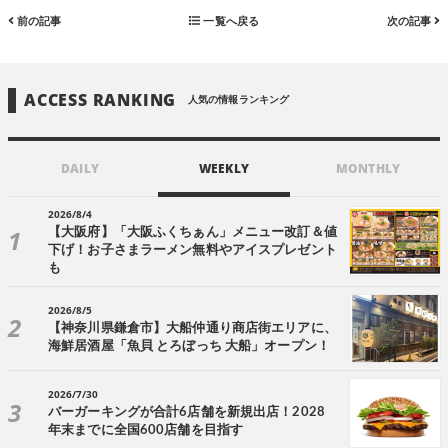
前の記事
一覧へ戻る
次の記事
ACCESS RANKING
人気の情報ランキング
DAILY
WEEKLY
MONTHLY
2026/8/4
【大阪府】「大阪ふくちぁん」メニュー改訂＆値
下げ！お子さまラーメン無料やアイスプレゼント
も
2026/8/5
【神奈川県鎌倉市】大船仲通り商店街エリアに、
海鮮居酒屋「魚貝 とろぼっち 大船」オープン！
2026/7/30
バーガーキングが合計6店舗を新規出店！2028
年末までに全国600店舗を目指す