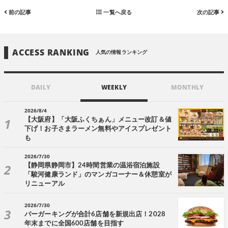
前の記事
一覧へ戻る
次の記事
ACCESS RANKING
人気の情報ランキング
DAILY
WEEKLY
MONTHLY
2026/8/4
【大阪府】「大阪ふくちぁん」メニュー改訂＆値
下げ！お子さまラーメン無料やアイスプレゼント
も
2026/7/30
【静岡県静岡市】24時間営業の温浴宿泊施設
「駿河健康ランド」のマンガコーナー＆休憩室が
リニューアル
2026/7/30
バーガーキングが合計6店舗を新規出店！2028
年末までに全国600店舗を目指す