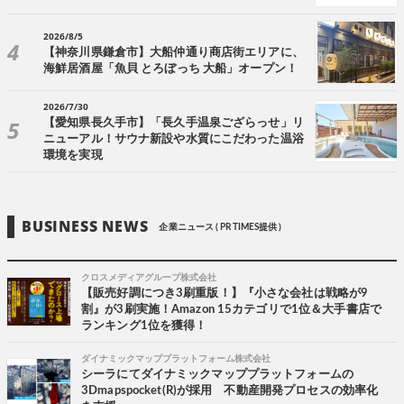
2026/8/5
【神奈川県鎌倉市】大船仲通り商店街エリアに、
海鮮居酒屋「魚貝 とろぼっち 大船」オープン！
2026/7/30
【愛知県長久手市】「長久手温泉ござらっせ」リ
ニューアル！サウナ新設や水質にこだわった温浴
環境を実現
BUSINESS NEWS
企業ニュース ( PR TIMES提供 )
クロスメディアグループ株式会社
【販売好調につき3刷重版！】『小さな会社は戦略が9
割』が3刷実施！Amazon 15カテゴリで1位＆大手書店で
ランキング1位を獲得！
ダイナミックマッププラットフォーム株式会社
シーラにてダイナミックマッププラットフォームの
3Dmapspocket(R)が採用 不動産開発プロセスの効率化