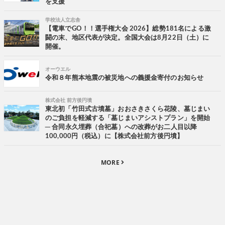
を支援
学校法人立志舎
【電車でGO！！選手権大会 2026】総勢181名による激
闘の末、地区代表が決定。全国大会は8月22日（土）に
開催。
オーウエル
令和８年熊本地震の被災地への義援金寄付のお知らせ
株式会社 前方後円墳
東北初「竹田式古墳墓」おおさきさくら花陵、墓じまい
のご負担を軽減する「墓じまいアシストプラン」を開始
─ 合同永久埋葬（合祀墓）への改葬がお二人目以降
100,000円（税込）に【株式会社前方後円墳】
MORE