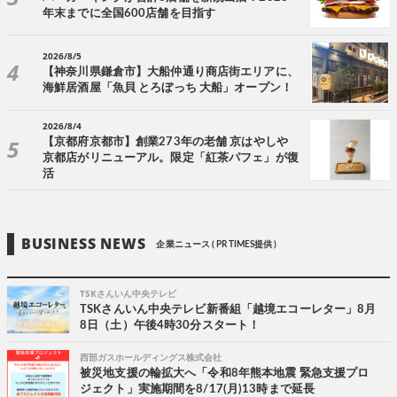
年末までに全国600店舗を目指す
2026/8/5
【神奈川県鎌倉市】大船仲通り商店街エリアに、
海鮮居酒屋「魚貝 とろぼっち 大船」オープン！
2026/8/4
【京都府京都市】創業273年の老舗 京はやしや
京都店がリニューアル。限定「紅茶パフェ」が復
活
BUSINESS NEWS
企業ニュース ( PR TIMES提供 )
TSKさんいん中央テレビ
TSKさんいん中央テレビ新番組「越境エコーレター」8月
8日（土）午後4時30分スタート！
西部ガスホールディングス株式会社
被災地支援の輪拡大へ「令和8年熊本地震 緊急支援プロ
ジェクト」実施期間を8/17(月)13時まで延長