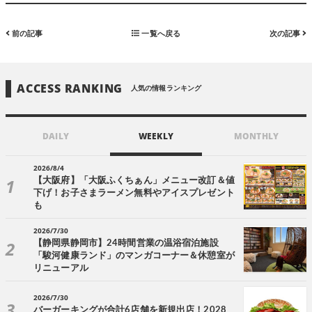
前の記事
一覧へ戻る
次の記事
ACCESS RANKING
人気の情報ランキング
DAILY
WEEKLY
MONTHLY
2026/8/4
【大阪府】「大阪ふくちぁん」メニュー改訂＆値
下げ！お子さまラーメン無料やアイスプレゼント
も
2026/7/30
【静岡県静岡市】24時間営業の温浴宿泊施設
「駿河健康ランド」のマンガコーナー＆休憩室が
リニューアル
2026/7/30
バーガーキングが合計6店舗を新規出店！2028