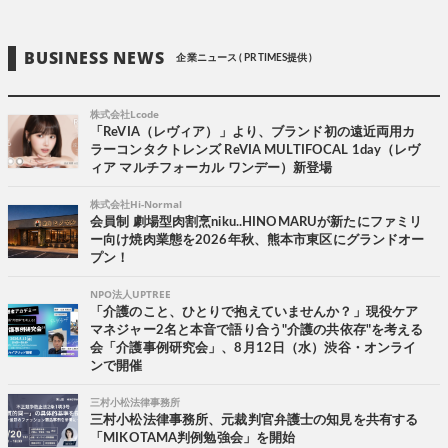
BUSINESS NEWS
企業ニュース ( PR TIMES提供 )
株式会社Lcode
「ReVIA（レヴィア）」より、ブランド初の遠近両用カ
ラーコンタクトレンズ ReVIA MULTIFOCAL 1day（レヴ
ィア マルチフォーカル ワンデー）新登場
株式会社Hi-Normal
会員制 劇場型肉割烹niku..HINOMARUが新たにファミリ
ー向け焼肉業態を2026年秋、熊本市東区にグランドオー
プン！
NPO法人UPTREE
「介護のこと、ひとりで抱えていませんか？」現役ケア
マネジャー2名と本音で語り合う"介護の共依存"を考える
会「介護事例研究会」、8月12日（水）渋谷・オンライ
ンで開催
三村小松法律事務所
三村小松法律事務所、元裁判官弁護士の知見を共有する
「MIKOTAMA判例勉強会」を開始