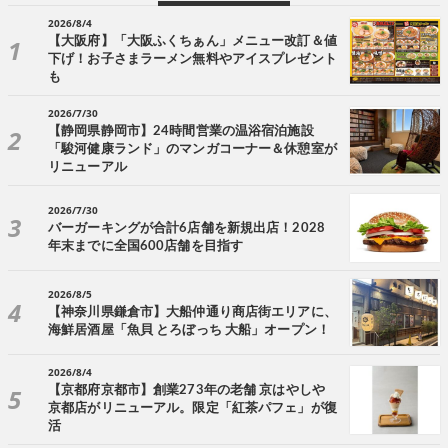
2026/8/4
【大阪府】「大阪ふくちぁん」メニュー改訂＆値
下げ！お子さまラーメン無料やアイスプレゼント
も
2026/7/30
【静岡県静岡市】24時間営業の温浴宿泊施設
「駿河健康ランド」のマンガコーナー＆休憩室が
リニューアル
2026/7/30
バーガーキングが合計6店舗を新規出店！2028
年末までに全国600店舗を目指す
2026/8/5
【神奈川県鎌倉市】大船仲通り商店街エリアに、
海鮮居酒屋「魚貝 とろぼっち 大船」オープン！
2026/8/4
【京都府京都市】創業273年の老舗 京はやしや
京都店がリニューアル。限定「紅茶パフェ」が復
活