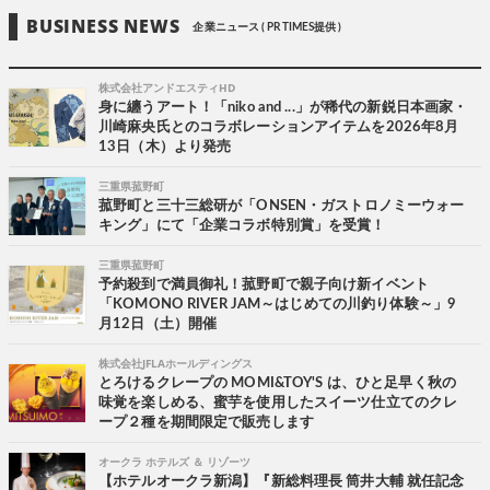
BUSINESS NEWS
企業ニュース ( PR TIMES提供 )
株式会社アンドエスティHD
身に纏うアート！「niko and ...」が稀代の新鋭日本画家・
川崎麻央氏とのコラボレーションアイテムを2026年8月
13日（木）より発売
三重県菰野町
菰野町と三十三総研が「ONSEN・ガストロノミーウォー
キング」にて「企業コラボ特別賞」を受賞！
三重県菰野町
予約殺到で満員御礼！菰野町で親子向け新イベント
「KOMONO RIVER JAM～はじめての川釣り体験～」9
月12日（土）開催
株式会社JFLAホールディングス
とろけるクレープの MOMI&TOY'S は、ひと足早く秋の
味覚を楽しめる、蜜芋を使用したスイーツ仕立てのクレ
ープ２種を期間限定で販売します
オークラ ホテルズ ＆ リゾーツ
【ホテルオークラ新潟】『新総料理長 筒井大輔 就任記念