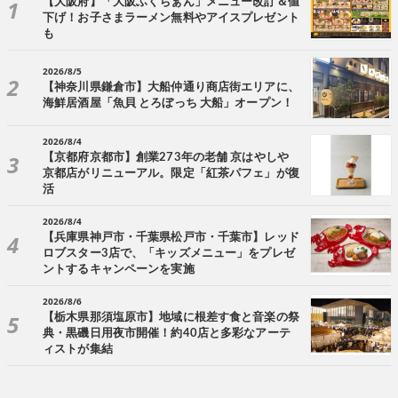
【大阪府】「大阪ふくちぁん」メニュー改訂＆値
下げ！お子さまラーメン無料やアイスプレゼント
も
2026/8/5
【神奈川県鎌倉市】大船仲通り商店街エリアに、
海鮮居酒屋「魚貝 とろぼっち 大船」オープン！
2026/8/4
【京都府京都市】創業273年の老舗 京はやしや
京都店がリニューアル。限定「紅茶パフェ」が復
活
2026/8/4
【兵庫県神戸市・千葉県松戸市・千葉市】レッド
ロブスター3店で、「キッズメニュー」をプレゼ
ントするキャンペーンを実施
2026/8/6
【栃木県那須塩原市】地域に根差す食と音楽の祭
典・黒磯日用夜市開催！約40店と多彩なアーテ
ィストが集結