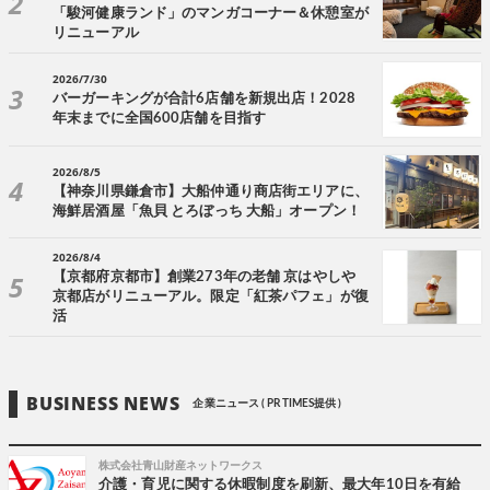
「駿河健康ランド」のマンガコーナー＆休憩室が
リニューアル
2026/7/30
バーガーキングが合計6店舗を新規出店！2028
年末までに全国600店舗を目指す
2026/8/5
【神奈川県鎌倉市】大船仲通り商店街エリアに、
海鮮居酒屋「魚貝 とろぼっち 大船」オープン！
2026/8/4
【京都府京都市】創業273年の老舗 京はやしや
京都店がリニューアル。限定「紅茶パフェ」が復
活
BUSINESS NEWS
企業ニュース ( PR TIMES提供 )
株式会社青山財産ネットワークス
介護・育児に関する休暇制度を刷新、最大年10日を有給