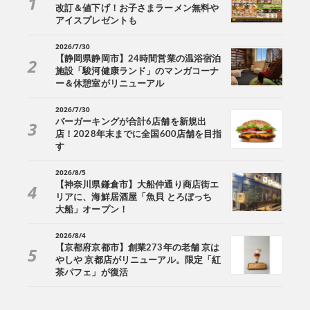
改訂＆値下げ！お子さまラーメン無料や
アイスプレゼントも
2026/7/30
【静岡県静岡市】24時間営業の温浴宿泊
施設「駿河健康ランド」のマンガコーナ
ー＆休憩室がリニューアル
2026/7/30
バーガーキングが合計6店舗を新規出
店！2028年末までに全国600店舗を目指
す
2026/8/5
【神奈川県鎌倉市】大船仲通り商店街エ
リアに、海鮮居酒屋「魚貝 とろぼっち
大船」オープン！
2026/8/4
【京都府京都市】創業273年の老舗 京は
やしや 京都店がリニューアル。限定「紅
茶パフェ」が復活