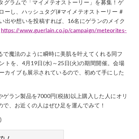
スタグラムで「マイメテオストーリー」を募集！ゲ
p)をフォローし、ハッシュタグ(#マイメテオストーリー #
い出や想いを投稿すれば、16名にゲランのメイク
(
https://www.guerlain.co.jp/campaign/meteorites-
るで魔法のように瞬時に美肌を叶えてくれる同フ
を、4月19日(水)～25日(火)の期間開催。会場
アーカイブも展示されているので、初めて手にした
ラン製品を7000円(税抜)以上購入した人にオリ
ので、お近くの人はぜひ足を運んでみて！
)