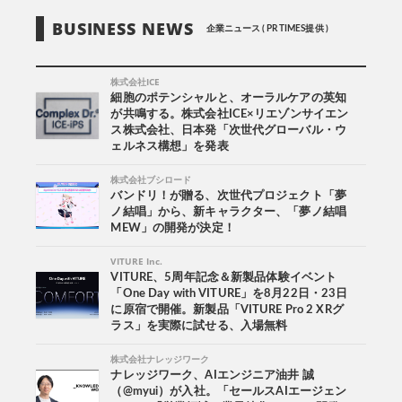
BUSINESS NEWS
企業ニュース ( PR TIMES提供 )
株式会社ICE
細胞のポテンシャルと、オーラルケアの英知
が共鳴する。株式会社ICE×リエゾンサイエン
ス株式会社、日本発「次世代グローバル・ウ
ェルネス構想」を発表
株式会社ブシロード
バンドリ！が贈る、次世代プロジェクト「夢
ノ結唱」から、新キャラクター、「夢ノ結唱
MEW」の開発が決定！
VITURE Inc.
VITURE、5周年記念＆新製品体験イベント
「One Day with VITURE」を8月22日・23日
に原宿で開催。新製品「VITURE Pro 2 XRグ
ラス」を実際に試せる、入場無料
株式会社ナレッジワーク
ナレッジワーク、AIエンジニア油井 誠
（@myui）が入社。「セールスAIエージェン