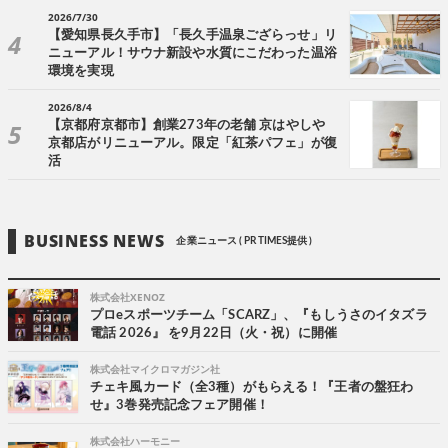
2026/7/30
【愛知県長久手市】「長久手温泉ござらっせ」リ
ニューアル！サウナ新設や水質にこだわった温浴
環境を実現
2026/8/4
【京都府京都市】創業273年の老舗 京はやしや
京都店がリニューアル。限定「紅茶パフェ」が復
活
BUSINESS NEWS
企業ニュース ( PR TIMES提供 )
株式会社XENOZ
プロeスポーツチーム「SCARZ」、『もしうさのイタズラ
電話 2026』 を9月22日（火・祝）に開催
株式会社マイクロマガジン社
チェキ風カード（全3種）がもらえる！『王者の盤狂わ
せ』3巻発売記念フェア開催！
株式会社ハーモニー