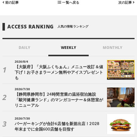
前の記事
一覧へ戻る
次の記事
ACCESS RANKING
人気の情報ランキング
DAILY
WEEKLY
MONTHLY
2026/8/4
【大阪府】「大阪ふくちぁん」メニュー改訂＆値
下げ！お子さまラーメン無料やアイスプレゼント
も
2026/7/30
【静岡県静岡市】24時間営業の温浴宿泊施設
「駿河健康ランド」のマンガコーナー＆休憩室が
リニューアル
2026/7/30
バーガーキングが合計6店舗を新規出店！2028
年末までに全国600店舗を目指す