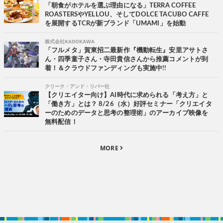
「朝食がホテルを選ぶ理由になる」TERRA COFFEE
ROASTERSやYELLOU、そしてDOLCE TACUBO CAFFE
を展開するTCRが新ブランド「UMAMI」を始動
株式会社KADOKAWA
「フルメタ」賀東招二最新作『機動転生』安里アサトさ
ん・四季童子さん・寺田貴信さんから推薦コメントが到
着！＆クラウドファンディングも実施中!!
クリーク・アンド・リバー社
【クリエイター向け】AI時代に求められる「考え方」と
「働き方」とは？ 8/26（水）好評セミナー「クリエイタ
ーのためのデータと思考の整理術」のアーカイブ映像を
無料配信！
MORE