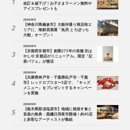
改訂＆値下げ！お子さまラーメン無料や
アイスプレゼントも
2026/8/5
【神奈川県鎌倉市】大船仲通り商店街エ
リアに、海鮮居酒屋「魚貝 とろぼっち
大船」オープン！
2026/8/4
【京都府京都市】創業273年の老舗 京は
やしや 京都店がリニューアル。限定「紅
茶パフェ」が復活
2026/8/4
【兵庫県神戸市・千葉県松戸市・千葉
市】レッドロブスター3店で、「キッズ
メニュー」をプレゼントするキャンペー
ンを実施
2026/8/6
【栃木県那須塩原市】地域に根差す食と
音楽の祭典・黒磯日用夜市開催！約40店
と多彩なアーティストが集結