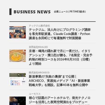
BUSINESS NEWS
企業ニュース ( PR TIMES提供 )
テックジム株式会社
テックジム、法人向けにプログラミング講師
を客先常駐派遣。Claude Code講座・Python
講座を永田町にて毎週無料で対面開催
合同会社REALIZE
京都・鳴滝の隠れ家で月に一夜だけ。イタリ
アンシェフ・濱口烈が贈る、7名限定・完全予
約制の特別コースを2026年8月30日（日曜）
より開始
株式会社ARCHECO
新規事業の"失敗の裏側"まで公開 |
ARCHECO、実践知メディア「AI・新規事業
戦略大学」を開設。記事40本を無料公開中
ユーモラス
都心で話題のアートホテルで、発光テクノロ
ジーを活用した夜間空間演出をプロデュー