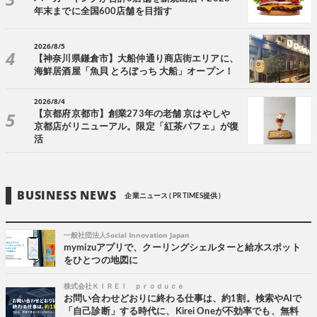
年末までに全国600店舗を目指す
2026/8/5
【神奈川県鎌倉市】大船仲通り商店街エリアに、
海鮮居酒屋「魚貝 とろぼっち 大船」オープン！
2026/8/4
【京都府京都市】創業273年の老舗 京はやしや
京都店がリニューアル。限定「紅茶パフェ」が復
活
BUSINESS NEWS
企業ニュース ( PR TIMES提供 )
一般社団法人Social Innovation Japan
mymizuアプリで、クーリングシェルターと給水スポット
をひとつの地図に
株式会社ＫＩＲＥＩ ｐｒｏｄｕｃｅ
お問い合わせどおりに終わる仕事は、約1割。検索やAIで
「自己診断」する時代に、Kirei Oneが不効率でも、無料