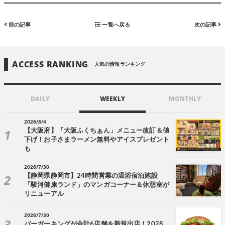
前の記事
一覧へ戻る
次の記事
ACCESS RANKING
人気の情報ランキング
DAILY
WEEKLY
MONTHLY
2026/8/4
【大阪府】「大阪ふくちぁん」メニュー改訂＆値
下げ！お子さまラーメン無料やアイスプレゼント
も
2026/7/30
【静岡県静岡市】24時間営業の温浴宿泊施設
「駿河健康ランド」のマンガコーナー＆休憩室が
リニューアル
2026/7/30
バーガーキングが合計6店舗を新規出店！2028