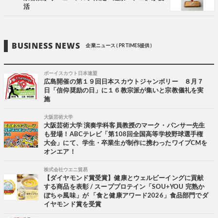
活
BUSINESS NEWS
企業ニュース ( PR TIMES提供 )
ボーイスカウト日本連盟
広島開催の第１９回日本スカウトジャンボリー ８月７
日「信仰奨励の日」に１６教宗派が集いと宗教儀礼を実
施
大阪芸術大学
大阪芸術大学 演奏学科客員教授のマーク・パンサー先生
も登場！ABCテレビ「第108回全国高等学校野球選手権
大会」にて、学生・卒業生が制作に携わったワイプCMを
オンエア！
株式会社ウエニ貿易
【ダイヤモンド賞受賞】健康とウェルビーイングに貢献
する商品を表彰 / スーププロテイン「SOU+YOU 完熟か
ぼちゃ風味」が 「食と健康アワード2026」食品部門でダ
イヤモンド賞を受賞