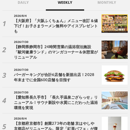
DAILY
WEEKLY
MONTHLY
2026/8/4
【大阪府】「大阪ふくちぁん」メニュー改訂＆値
下げ！お子さまラーメン無料やアイスプレゼント
も
2026/7/30
【静岡県静岡市】24時間営業の温浴宿泊施設
「駿河健康ランド」のマンガコーナー＆休憩室が
リニューアル
2026/7/30
バーガーキングが合計6店舗を新規出店！2028
年末までに全国600店舗を目指す
2026/7/30
【愛知県長久手市】「長久手温泉ござらっせ」リ
ニューアル！サウナ新設や水質にこだわった温浴
環境を実現
2026/8/4
【京都府京都市】創業273年の老舗 京はやしや
京都店がリニューアル。限定「紅茶パフェ」が復