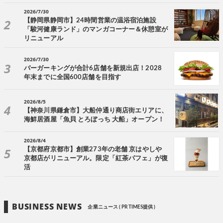
2026/7/30
【静岡県静岡市】24時間営業の温浴宿泊施設
「駿河健康ランド」のマンガコーナー＆休憩室が
リニューアル
2026/7/30
バーガーキングが合計6店舗を新規出店！2028
年末までに全国600店舗を目指す
2026/8/5
【神奈川県鎌倉市】大船仲通り商店街エリアに、
海鮮居酒屋「魚貝 とろぼっち 大船」オープン！
2026/8/4
【京都府京都市】創業273年の老舗 京はやしや
京都店がリニューアル。限定「紅茶パフェ」が復
活
BUSINESS NEWS
企業ニュース ( PR TIMES提供 )