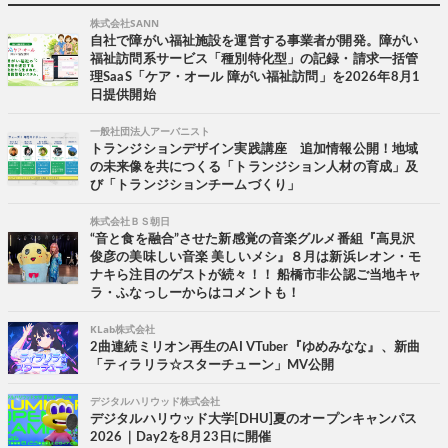
株式会社SANN
自社で障がい福祉施設を運営する事業者が開発。障がい
福祉訪問系サービス「種別特化型」の記録・請求一括管
理SaaS「ケア・オール 障がい福祉訪問」を2026年8月1
日提供開始
一般社団法人アーバニスト
トランジションデザイン実践講座 追加情報公開！地域
の未来像を共につくる「トランジション人材の育成」及
び「トランジションチームづくり」
株式会社ＢＳ朝日
“音と食を融合”させた新感覚の音楽グルメ番組『高見沢
俊彦の美味しい音楽 美しいメシ』８月は新浜レオン・モ
ナキら注目のゲストが続々！！ 船橋市非公認ご当地キャ
ラ・ふなっしーからはコメントも！
KLab株式会社
2曲連続ミリオン再生のAI VTuber『ゆめみなな』、新曲
「ティラリラ☆スターチューン」MV公開
デジタルハリウッド株式会社
デジタルハリウッド大学[DHU]夏のオープンキャンパス
2026｜Day2を8月23日に開催