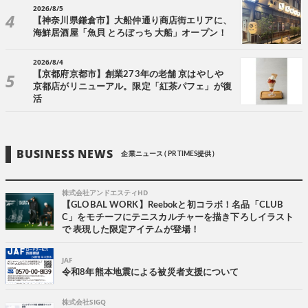
2026/8/5
【神奈川県鎌倉市】大船仲通り商店街エリアに、
海鮮居酒屋「魚貝 とろぼっち 大船」オープン！
2026/8/4
【京都府京都市】創業273年の老舗 京はやしや
京都店がリニューアル。限定「紅茶パフェ」が復
活
BUSINESS NEWS
企業ニュース ( PR TIMES提供 )
株式会社アンドエスティHD
【GLOBAL WORK】Reebokと初コラボ！名品「CLUB
C」をモチーフにテニスカルチャーを描き下ろしイラスト
で 表現した限定アイテムが登場！
JAF
令和8年熊本地震による被災者支援について
株式会社SIGQ