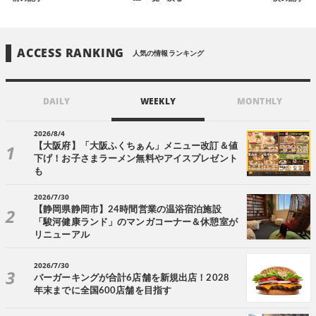
ACCESS RANKING
人気の情報ランキング
DAILY
WEEKLY
MONTHLY
2026/8/4
【大阪府】「大阪ふくちぁん」メニュー改訂＆値
下げ！お子さまラーメン無料やアイスプレゼント
も
2026/7/30
【静岡県静岡市】24時間営業の温浴宿泊施設
「駿河健康ランド」のマンガコーナー＆休憩室が
リニューアル
2026/7/30
バーガーキングが合計6店舗を新規出店！2028
年末までに全国600店舗を目指す