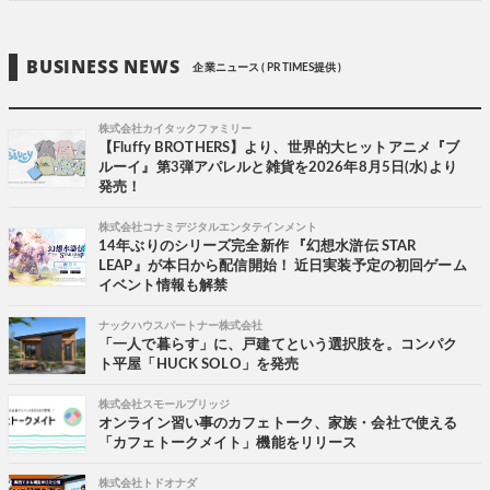
BUSINESS NEWS
企業ニュース ( PR TIMES提供 )
株式会社カイタックファミリー
【Fluffy BROTHERS】より、世界的大ヒットアニメ『ブ
ルーイ』第3弾アパレルと雑貨を2026年8月5日(水)より
発売！
株式会社コナミデジタルエンタテインメント
14年ぶりのシリーズ完全新作 『幻想水滸伝 STAR
LEAP』が本日から配信開始！ 近日実装予定の初回ゲーム
イベント情報も解禁
ナックハウスパートナー株式会社
「一人で暮らす」に、戸建てという選択肢を。コンパク
ト平屋「HUCK SOLO」を発売
株式会社スモールブリッジ
オンライン習い事のカフェトーク、家族・会社で使える
「カフェトークメイト」機能をリリース
株式会社トドオナダ