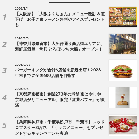
2026/8/4
【大阪府】「大阪ふくちぁん」メニュー改訂＆値
下げ！お子さまラーメン無料やアイスプレゼント
も
2026/8/5
【神奈川県鎌倉市】大船仲通り商店街エリアに、
海鮮居酒屋「魚貝 とろぼっち 大船」オープン！
2026/7/30
バーガーキングが合計6店舗を新規出店！2028
年末までに全国600店舗を目指す
2026/8/4
【京都府京都市】創業273年の老舗 京はやしや
京都店がリニューアル。限定「紅茶パフェ」が復
活
2026/8/4
【兵庫県神戸市・千葉県松戸市・千葉市】レッド
ロブスター3店で、「キッズメニュー」をプレゼ
ントするキャンペーンを実施