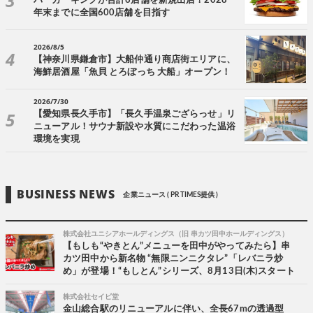
バーガーキングが合計6店舗を新規出店！2028
年末までに全国600店舗を目指す
2026/8/5
【神奈川県鎌倉市】大船仲通り商店街エリアに、
海鮮居酒屋「魚貝 とろぼっち 大船」オープン！
2026/7/30
【愛知県長久手市】「長久手温泉ござらっせ」リ
ニューアル！サウナ新設や水質にこだわった温浴
環境を実現
BUSINESS NEWS
企業ニュース ( PR TIMES提供 )
株式会社ユニシアホールディングス（旧 串カツ田中ホールディングス）
【もしも“やきとん”メニューを田中がやってみたら】串
カツ田中から新名物 “無限ニンニクタレ”「レバニラ炒
め」が登場！“もしとん”シリーズ、8月13日(木)スタート
株式会社セイビ堂
金山総合駅のリニューアルに伴い、全長67mの透過型