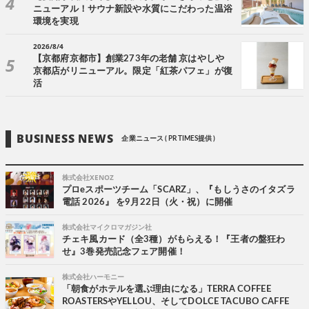
ニューアル！サウナ新設や水質にこだわった温浴
環境を実現
2026/8/4
【京都府京都市】創業273年の老舗 京はやしや
京都店がリニューアル。限定「紅茶パフェ」が復
活
BUSINESS NEWS
企業ニュース ( PR TIMES提供 )
株式会社XENOZ
プロeスポーツチーム「SCARZ」、『もしうさのイタズラ
電話 2026』 を9月22日（火・祝）に開催
株式会社マイクロマガジン社
チェキ風カード（全3種）がもらえる！『王者の盤狂わ
せ』3巻発売記念フェア開催！
株式会社ハーモニー
「朝食がホテルを選ぶ理由になる」TERRA COFFEE
ROASTERSやYELLOU、そしてDOLCE TACUBO CAFFE