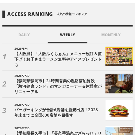
ACCESS RANKING
人気の情報ランキング
DAILY
WEEKLY
MONTHLY
2026/8/4
【大阪府】「大阪ふくちぁん」メニュー改訂＆値
下げ！お子さまラーメン無料やアイスプレゼント
も
2026/7/30
【静岡県静岡市】24時間営業の温浴宿泊施設
「駿河健康ランド」のマンガコーナー＆休憩室が
リニューアル
2026/7/30
バーガーキングが合計6店舗を新規出店！2028
年末までに全国600店舗を目指す
2026/7/30
【愛知県長久手市】「長久手温泉ござらっせ」リ