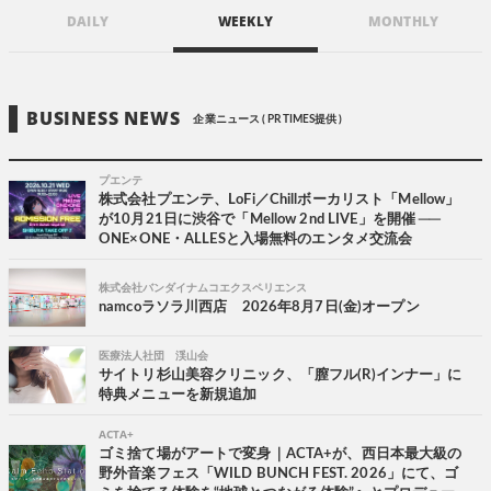
DAILY
WEEKLY
MONTHLY
BUSINESS NEWS
企業ニュース ( PR TIMES提供 )
プエンテ
株式会社プエンテ、LoFi／Chillボーカリスト「Mellow」
が10月21日に渋谷で「Mellow 2nd LIVE」を開催 ──
ONE×ONE・ALLESと入場無料のエンタメ交流会
株式会社バンダイナムコエクスペリエンス
namcoラソラ川西店 2026年8月7日(金)オープン
医療法人社団 渓山会
サイトリ杉山美容クリニック、「膣フル(R)インナー」に
特典メニューを新規追加
ACTA+
ゴミ捨て場がアートで変身｜ACTA+が、西日本最大級の
野外音楽フェス「WILD BUNCH FEST. 2026」にて、ゴ