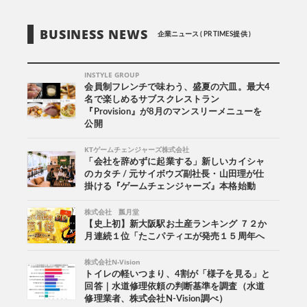
BUSINESS NEWS
企業ニュース ( PR TIMES提供 )
INSTYLE GROUP
会員制フレンチで味わう、盛夏の六皿。最大4
名で楽しめるサブスクレストラン
『Provision』が8月のマンスリーメニューを
公開
KTゲームチェンジャーズ株式会社
「会社を辞めずに起業する」新しいカイシャ
のカタチ / 元サイボウズ副社長・山田理が仕
掛ける『ゲームチェンジャーズ』本格始動
株式会社 瓢月堂
【史上初】新大阪駅お土産ランキング ７２か
月連続１位「たこパティエが発売１５周年へ
株式会社N-Vision
トイレの軽いつまり、4割が「様子を見る」と
回答｜水道修理依頼の判断基準を調査（水道
修理業者、株式会社N-Vision調べ）