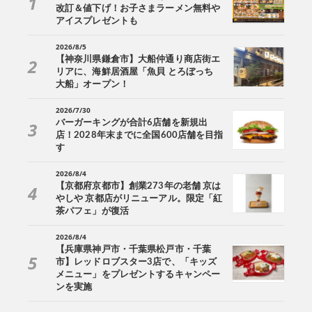
改訂＆値下げ！お子さまラーメン無料や
アイスプレゼントも
2026/8/5
【神奈川県鎌倉市】大船仲通り商店街エ
リアに、海鮮居酒屋「魚貝 とろぼっち
大船」オープン！
2026/7/30
バーガーキングが合計6店舗を新規出
店！2028年末までに全国600店舗を目指
す
2026/8/4
【京都府京都市】創業273年の老舗 京は
やしや 京都店がリニューアル。限定「紅
茶パフェ」が復活
2026/8/4
【兵庫県神戸市・千葉県松戸市・千葉
市】レッドロブスター3店で、「キッズ
メニュー」をプレゼントするキャンペー
ンを実施