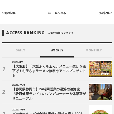
前の記事
一覧へ戻る
次の記事
ACCESS RANKING
人気の情報ランキング
DAILY
WEEKLY
MONTHLY
2026/8/4
【大阪府】「大阪ふくちぁん」メニュー改訂＆値
下げ！お子さまラーメン無料やアイスプレゼント
も
2026/7/30
【静岡県静岡市】24時間営業の温浴宿泊施設
「駿河健康ランド」のマンガコーナー＆休憩室が
リニューアル
2026/7/30