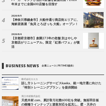
バーガーキングが合計6店舗を新規出店！2028
年末までに全国600店舗を目指す
2026/8/5
【神奈川県鎌倉市】大船仲通り商店街エリアに、
海鮮居酒屋「魚貝 とろぼっち 大船」オープン！
2026/8/4
【京都府京都市】創業273年の老舗 京はやしや
京都店がリニューアル。限定「紅茶パフェ」が復
活
BUSINESS NEWS
企業ニュース ( PR TIMES提供 )
株式会社カエカ
話し方トレーニングサービスkaeka、統一地方選に向けた
「特別トレーニングプラン」を提供開始
滝口木材株式会社
天然木材.com、累計取引社数600社を突破。無垢羽目板
の樹種ラインナップと塗装対応を拡充し、壁・天井の