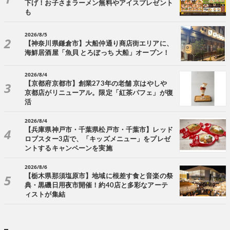
下げ！お子さまラーメン無料やアイスプレゼント
も
2026/8/5
【神奈川県鎌倉市】大船仲通り商店街エリアに、
海鮮居酒屋「魚貝 とろぼっち 大船」オープン！
2026/8/4
【京都府京都市】創業273年の老舗 京はやしや
京都店がリニューアル。限定「紅茶パフェ」が復
活
2026/8/4
【兵庫県神戸市・千葉県松戸市・千葉市】レッド
ロブスター3店で、「キッズメニュー」をプレゼ
ントするキャンペーンを実施
2026/8/6
【栃木県那須塩原市】地域に根差す食と音楽の祭
典・黒磯日用夜市開催！約40店と多彩なアーテ
ィストが集結