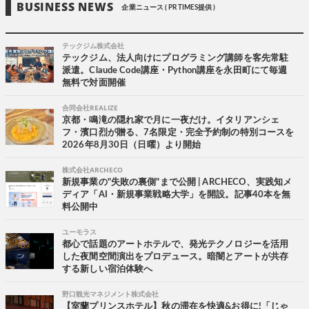
BUSINESS NEWS
企業ニュース ( PR TIMES提供 )
テックジム株式会社
テックジム、法人向けにプログラミング講師を客先常駐
派遣。Claude Code講座・Python講座を永田町にて毎週
無料で対面開催
合同会社REALIZE
京都・鳴滝の隠れ家で月に一夜だけ。イタリアンシェ
フ・濱口烈が贈る、7名限定・完全予約制の特別コースを
2026年8月30日（日曜）より開始
株式会社ARCHECO
新規事業の"失敗の裏側"まで公開 | ARCHECO、実践知メ
ディア「AI・新規事業戦略大学」を開設。記事40本を無
料公開中
ユーモラス
都心で話題のアートホテルで、発光テクノロジーを活用
した夜間空間演出をプロデュース。暗闇とアートが共存
する新しい宿泊体験へ
野口観光マネジメント株式会社
【室蘭プリンスホテル】秋の滞在を快適&お得に!「じゃ