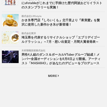
にufotableがこれまでに手掛けた歴代阿波おどりイラスト
のスタンプラリーも実施！
株式会社LIFEstyle
かき氷専門店『しろいくも』北千里より『果実蜜』を贅
沢に使用した新作かき氷が新登場！
株式会社東洋
埼玉県を代表するリサイクルショップ「エブリデイゴー
ルドラッシュ」～7月・想い出査定・月間大賞者発表～
木村情報技術株式会社
男性4人組のダンス＆ボーカルVTuberグループ結成！メ
ンバー全国オーディションを8月8日より開催。アーティ
スト「MASHIHO」があなたのデビューをプロデュース
MORE