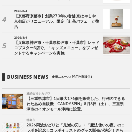
2026/8/4
【京都府京都市】創業273年の老舗 京はやしや
京都店がリニューアル。限定「紅茶パフェ」が復
活
2026/8/4
【兵庫県神戸市・千葉県松戸市・千葉市】レッド
ロブスター3店で、「キッズメニュー」をプレゼ
ントするキャンペーンを実施
BUSINESS NEWS
企業ニュース ( PR TIMES提供 )
株式会社ナカザワ
【三重県津市】1日最大176個を販売した、行列のできる
わたあめ自販機「CANDY SPIN」8月8日（土）、三重県
津市のイオンモール津南に設置。
徳島市
2026阿波おどりと「鬼滅の刃」・「魔法使いの夜」のコ
ラボを記念しコラボイラストのグッズ販売が決定！さら