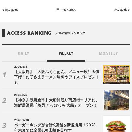
前の記事
一覧へ戻る
次の記事
ACCESS RANKING
人気の情報ランキング
DAILY
WEEKLY
MONTHLY
2026/8/4
【大阪府】「大阪ふくちぁん」メニュー改訂＆値
下げ！お子さまラーメン無料やアイスプレゼント
も
2026/8/5
【神奈川県鎌倉市】大船仲通り商店街エリアに、
海鮮居酒屋「魚貝 とろぼっち 大船」オープン！
2026/7/30
バーガーキングが合計6店舗を新規出店！2028
年末までに全国600店舗を目指す