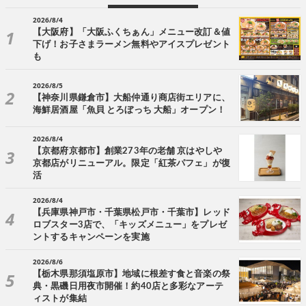
2026/8/4
【大阪府】「大阪ふくちぁん」メニュー改訂＆値
下げ！お子さまラーメン無料やアイスプレゼント
も
2026/8/5
【神奈川県鎌倉市】大船仲通り商店街エリアに、
海鮮居酒屋「魚貝 とろぼっち 大船」オープン！
2026/8/4
【京都府京都市】創業273年の老舗 京はやしや
京都店がリニューアル。限定「紅茶パフェ」が復
活
2026/8/4
【兵庫県神戸市・千葉県松戸市・千葉市】レッド
ロブスター3店で、「キッズメニュー」をプレゼ
ントするキャンペーンを実施
2026/8/6
【栃木県那須塩原市】地域に根差す食と音楽の祭
典・黒磯日用夜市開催！約40店と多彩なアーテ
ィストが集結