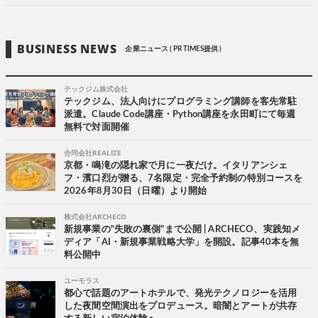
BUSINESS NEWS
企業ニュース ( PR TIMES提供 )
テックジム株式会社
テックジム、法人向けにプログラミング講師を客先常駐
派遣。Claude Code講座・Python講座を永田町にて毎週
無料で対面開催
合同会社REALIZE
京都・鳴滝の隠れ家で月に一夜だけ。イタリアンシェ
フ・濱口烈が贈る、7名限定・完全予約制の特別コースを
2026年8月30日（日曜）より開始
株式会社ARCHECO
新規事業の"失敗の裏側"まで公開 | ARCHECO、実践知メ
ディア「AI・新規事業戦略大学」を開設。記事40本を無
料公開中
ユーモラス
都心で話題のアートホテルで、発光テクノロジーを活用
した夜間空間演出をプロデュース。暗闇とアートが共存