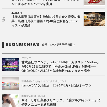
ントするキャンペーンを実施
2026/8/6
【栃木県那須塩原市】地域に根差す食と音楽の祭
典・黒磯日用夜市開催！約40店と多彩なアーテ
ィストが集結
BUSINESS NEWS
企業ニュース ( PR TIMES提供 )
プエンテ
株式会社プエンテ、LoFi／Chillボーカリスト「Mellow」
が10月21日に渋谷で「Mellow 2nd LIVE」を開催 ──
ONE×ONE・ALLESと入場無料のエンタメ交流会
株式会社バンダイナムコエクスペリエンス
namcoラソラ川西店 2026年8月7日(金)オープン
医療法人社団 渓山会
サイトリ杉山美容クリニック、「膣フル(R)インナー」に
特典メニューを新規追加