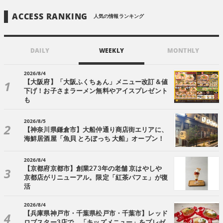
ACCESS RANKING
人気の情報ランキング
DAILY
WEEKLY
MONTHLY
2026/8/4
【大阪府】「大阪ふくちぁん」メニュー改訂＆値
下げ！お子さまラーメン無料やアイスプレゼント
も
2026/8/5
【神奈川県鎌倉市】大船仲通り商店街エリアに、
海鮮居酒屋「魚貝 とろぼっち 大船」オープン！
2026/8/4
【京都府京都市】創業273年の老舗 京はやしや
京都店がリニューアル。限定「紅茶パフェ」が復
活
2026/8/4
【兵庫県神戸市・千葉県松戸市・千葉市】レッド
ロブスター3店で、「キッズメニュー」をプレゼ