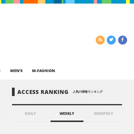
I
MEN’S
M-FASHION
ACCESS RANKING
人気の情報ランキング
DAILY
WEEKLY
MONTHLY