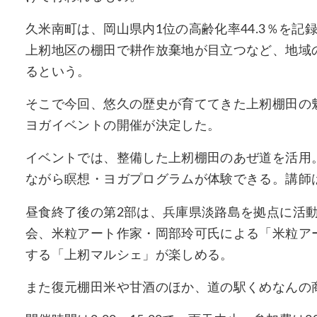
久米南町は、岡山県内1位の高齢化率44.3％を
上籾地区の棚田で耕作放棄地が目立つなど、地域
るという。
そこで今回、悠久の歴史が育ててきた上籾棚田の
ヨガイベントの開催が決定した。
イベントでは、整備した上籾棚田のあぜ道を活用
ながら瞑想・ヨガプログラムが体験できる。講師は
昼食終了後の第2部は、兵庫県淡路島を拠点に活
会、米粒アート作家・岡部玲可氏による「米粒ア
する「上籾マルシェ」が楽しめる。
また復元棚田米や甘酒のほか、道の駅くめなんの