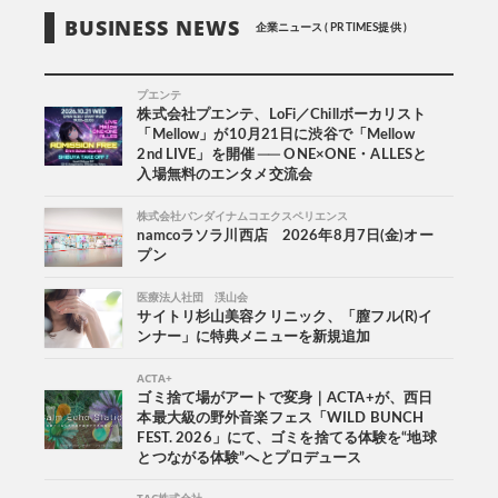
BUSINESS NEWS
企業ニュース ( PR TIMES提供 )
プエンテ
株式会社プエンテ、LoFi／Chillボーカリスト
「Mellow」が10月21日に渋谷で「Mellow
2nd LIVE」を開催 ── ONE×ONE・ALLESと
入場無料のエンタメ交流会
株式会社バンダイナムコエクスペリエンス
namcoラソラ川西店 2026年8月7日(金)オー
プン
医療法人社団 渓山会
サイトリ杉山美容クリニック、「膣フル(R)イ
ンナー」に特典メニューを新規追加
ACTA+
ゴミ捨て場がアートで変身｜ACTA+が、西日
本最大級の野外音楽フェス「WILD BUNCH
FEST. 2026」にて、ゴミを捨てる体験を“地球
とつながる体験”へとプロデュース