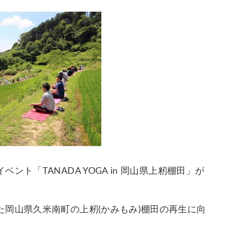
ト「TANADA YOGA in 岡山県上籾棚田」が
岡山県久米南町の上籾(かみもみ)棚田の再生に向