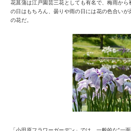
花菖蒲は江戸園芸三花としても有名で、梅雨から
の日はもちろん、曇りや雨の日には花の色合いが
の花だ。
「小田原フラワーガーデン」では、一般的な“一面