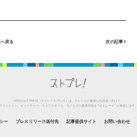
へ戻る
次の記事
STRAIGHT PRESS（ストレートプレス）は、トレンドに敏感な生活者へ向けて、
ファッション、ビューティー、ライフスタイル、モノなどの最新情報を “ストレート” に発信します
シー
プレスリリース送付先
記事提供サイト
お問い合わせ