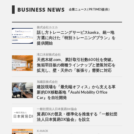
BUSINESS NEWS
企業ニュース ( PR TIMES提供 )
株式会社カエカ
話し方トレーニングサービスkaeka、統一地
方選に向けた「特別トレーニングプラン」を
提供開始
滝口木材株式会社
天然木材.com、累計取引社数600社を突破。
無垢羽目板の樹種ラインナップと塗装対応を
拡充し、壁・天井の「板張り」需要に対応
旭建設株式会社
建設現場を「最先端オフィス」から支える革
新的DX移動基地『Asahi Mobility Office
Car』を自社開発
一般社団法人日本貿易DX協会
貿易DXの普及・標準化を推進する「一般社団
法人日本貿易DX協会」を設立
X-HACK