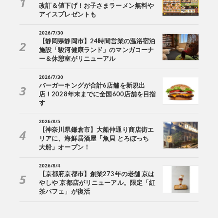
改訂＆値下げ！お子さまラーメン無料や
アイスプレゼントも
2026/7/30
【静岡県静岡市】24時間営業の温浴宿泊
施設「駿河健康ランド」のマンガコーナ
ー＆休憩室がリニューアル
2026/7/30
バーガーキングが合計6店舗を新規出
店！2028年末までに全国600店舗を目指
す
2026/8/5
【神奈川県鎌倉市】大船仲通り商店街エ
リアに、海鮮居酒屋「魚貝 とろぼっち
大船」オープン！
2026/8/4
【京都府京都市】創業273年の老舗 京は
やしや 京都店がリニューアル。限定「紅
茶パフェ」が復活