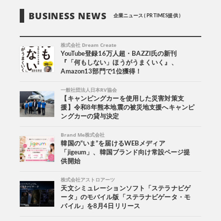
BUSINESS NEWS
企業ニュース ( PR TIMES提供 )
株式会社 Dream Create
YouTube登録16万人超・BAZZI氏の新刊
『「何もしない」ほうがうまくいく』、
Amazon13部門で1位獲得！
一般社団法人日本RV協会
【キャンピングカーを使用した災害対策支
援】令和8年熊本地震の被災地支援へキャンピ
ングカーの貸与決定
Brand Me株式会社
韓国の“いま”を届けるWEBメディア
「jigeum」、韓国ブランド向け常設ページ提
供開始
株式会社アストロアーツ
天文シミュレーションソフト「ステラナビゲ
ータ」のモバイル版「ステラナビゲータ・モ
バイル」を8月4日リリース