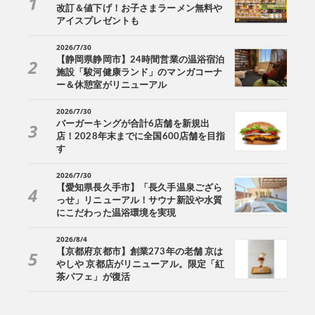
改訂＆値下げ！お子さまラーメン無料や
アイスプレゼントも
2026/7/30
【静岡県静岡市】24時間営業の温浴宿泊
施設「駿河健康ランド」のマンガコーナ
ー＆休憩室がリニューアル
2026/7/30
バーガーキングが合計6店舗を新規出
店！2028年末までに全国600店舗を目指
す
2026/7/30
【愛知県長久手市】「長久手温泉ござら
っせ」リニューアル！サウナ新設や水質
にこだわった温浴環境を実現
2026/8/4
【京都府京都市】創業273年の老舗 京は
やしや 京都店がリニューアル。限定「紅
茶パフェ」が復活