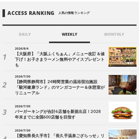
ACCESS RANKING
人気の情報ランキング
DAILY
WEEKLY
MONTHLY
2026/8/4
【大阪府】「大阪ふくちぁん」メニュー改訂＆値
下げ！お子さまラーメン無料やアイスプレゼント
も
2026/7/30
【静岡県静岡市】24時間営業の温浴宿泊施設
「駿河健康ランド」のマンガコーナー＆休憩室が
リニューアル
2026/7/30
バーガーキングが合計6店舗を新規出店！2028
年末までに全国600店舗を目指す
2026/7/30
【愛知県長久手市】「長久手温泉ござらっせ」リ