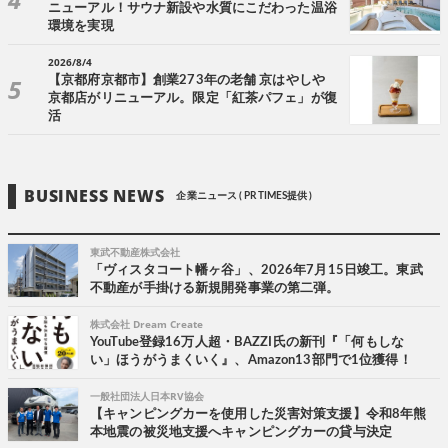
ニューアル！サウナ新設や水質にこだわった温浴
環境を実現
2026/8/4
【京都府京都市】創業273年の老舗 京はやしや
京都店がリニューアル。限定「紅茶パフェ」が復
活
BUSINESS NEWS
企業ニュース ( PR TIMES提供 )
東武不動産株式会社
「ヴィスタコート幡ヶ谷」、2026年7月15日竣工。東武
不動産が手掛ける新規開発事業の第二弾。
株式会社 Dream Create
YouTube登録16万人超・BAZZI氏の新刊『「何もしな
い」ほうがうまくいく』、Amazon13部門で1位獲得！
一般社団法人日本RV協会
【キャンピングカーを使用した災害対策支援】令和8年熊
本地震の被災地支援へキャンピングカーの貸与決定