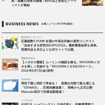
典・黒磯日用夜市開催！約40店と多彩なアーテ
ィストが集結
BUSINESS NEWS
企業ニュース ( PR TIMES提供 )
株式会社トモノカイ
応募総数9,958件 全国の中高生対象の探究コンテスト
「自由すぎる研究(R)EXPO2026」最終審査結果を発表。
受賞作品を本日より公式サイトで公開。
愛眼株式会社
【メガネの愛眼】ムーミンの物語を飾る。MOOMINメガ
ネを美しく収納する「MOOMINメガネBOXケース」
2026年8月7日(金)発売!
IZANAGI
男性下着に特許で革命を！ 前垂れ内部で風を感じる
「IZANAGI」、圧倒的解放感！、長崎から正式公開-
Makuake初日で目標金額達成！ -
ハイアルチ
HYROX（ハイロックス）日本代表と、低酸素環境で