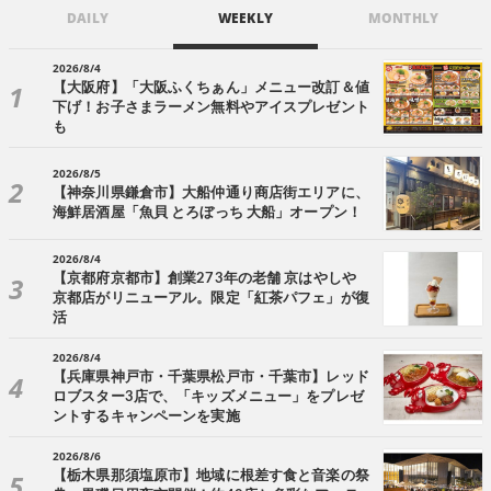
DAILY
WEEKLY
MONTHLY
2026/8/4
【大阪府】「大阪ふくちぁん」メニュー改訂＆値
下げ！お子さまラーメン無料やアイスプレゼント
も
2026/8/5
【神奈川県鎌倉市】大船仲通り商店街エリアに、
海鮮居酒屋「魚貝 とろぼっち 大船」オープン！
2026/8/4
【京都府京都市】創業273年の老舗 京はやしや
京都店がリニューアル。限定「紅茶パフェ」が復
活
2026/8/4
【兵庫県神戸市・千葉県松戸市・千葉市】レッド
ロブスター3店で、「キッズメニュー」をプレゼ
ントするキャンペーンを実施
2026/8/6
【栃木県那須塩原市】地域に根差す食と音楽の祭