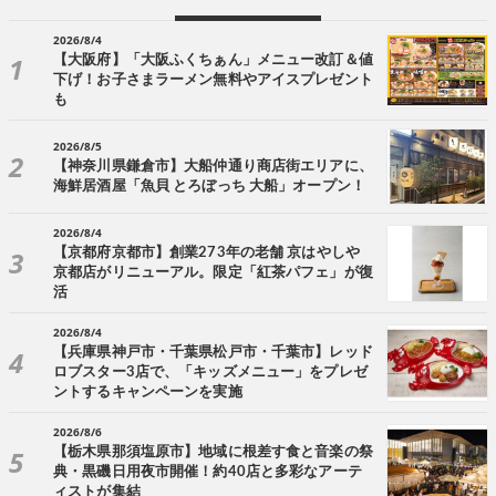
2026/8/4
【大阪府】「大阪ふくちぁん」メニュー改訂＆値
下げ！お子さまラーメン無料やアイスプレゼント
も
2026/8/5
【神奈川県鎌倉市】大船仲通り商店街エリアに、
海鮮居酒屋「魚貝 とろぼっち 大船」オープン！
2026/8/4
【京都府京都市】創業273年の老舗 京はやしや
京都店がリニューアル。限定「紅茶パフェ」が復
活
2026/8/4
【兵庫県神戸市・千葉県松戸市・千葉市】レッド
ロブスター3店で、「キッズメニュー」をプレゼ
ントするキャンペーンを実施
2026/8/6
【栃木県那須塩原市】地域に根差す食と音楽の祭
典・黒磯日用夜市開催！約40店と多彩なアーテ
ィストが集結