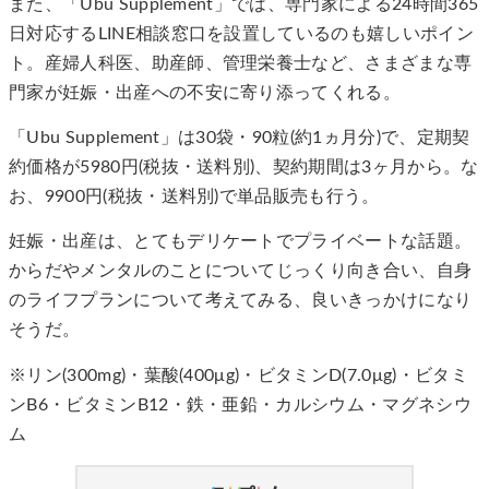
また、「Ubu Supplement」では、専門家による24時間365
日対応するLINE相談窓口を設置しているのも嬉しいポイン
ト。産婦人科医、助産師、管理栄養士など、さまざまな専
門家が妊娠・出産への不安に寄り添ってくれる。
「Ubu Supplement」は30袋・90粒(約1ヵ月分)で、定期契
約価格が5980円(税抜・送料別)、契約期間は3ヶ月から。な
お、9900円(税抜・送料別)で単品販売も行う。
妊娠・出産は、とてもデリケートでプライベートな話題。
からだやメンタルのことについてじっくり向き合い、自身
のライフプランについて考えてみる、良いきっかけになり
そうだ。
※リン(300mg)・葉酸(400μg)・ビタミンD(7.0μg)・ビタミ
ンB6・ビタミンB12・鉄・亜鉛・カルシウム・マグネシウ
ム