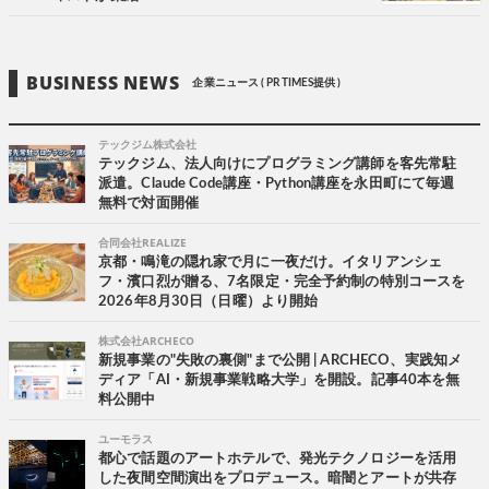
BUSINESS NEWS
企業ニュース ( PR TIMES提供 )
テックジム株式会社
テックジム、法人向けにプログラミング講師を客先常駐
派遣。Claude Code講座・Python講座を永田町にて毎週
無料で対面開催
合同会社REALIZE
京都・鳴滝の隠れ家で月に一夜だけ。イタリアンシェ
フ・濱口烈が贈る、7名限定・完全予約制の特別コースを
2026年8月30日（日曜）より開始
株式会社ARCHECO
新規事業の"失敗の裏側"まで公開 | ARCHECO、実践知メ
ディア「AI・新規事業戦略大学」を開設。記事40本を無
料公開中
ユーモラス
都心で話題のアートホテルで、発光テクノロジーを活用
した夜間空間演出をプロデュース。暗闇とアートが共存