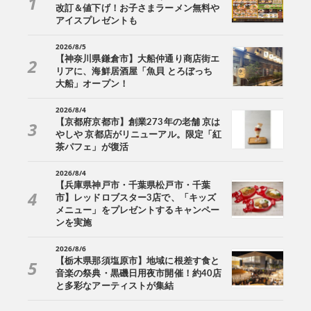
改訂＆値下げ！お子さまラーメン無料や
アイスプレゼントも
2026/8/5
【神奈川県鎌倉市】大船仲通り商店街エ
リアに、海鮮居酒屋「魚貝 とろぼっち
大船」オープン！
2026/8/4
【京都府京都市】創業273年の老舗 京は
やしや 京都店がリニューアル。限定「紅
茶パフェ」が復活
2026/8/4
【兵庫県神戸市・千葉県松戸市・千葉
市】レッドロブスター3店で、「キッズ
メニュー」をプレゼントするキャンペー
ンを実施
2026/8/6
【栃木県那須塩原市】地域に根差す食と
音楽の祭典・黒磯日用夜市開催！約40店
と多彩なアーティストが集結