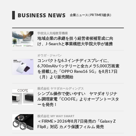
BUSINESS NEWS
企業ニュース ( PR TIMES提供 )
学校法人先端教育機構
地域企業の承継を担う経営者候補育成に向
け、J-Searchと事業構想大学院大学が連携
オウガ・ジャパン
コンパクトな6.3インチディスプレイに、
6,700mAhバッテリーと全カメラ5,000万画素
を搭載した「OPPO Reno16 5G」を8月17日
（月）より販売開始
株式会社 ヤマダホールディングス
シンプル操作で使いやすい ヤマダオリジナ
ル調理家電「COOFE」よりオーブントースタ
ーを発売！
株式会社 MY WAY SMART
＜FIRME＞2026年8月7日発売の「Galaxy Z
Flip8」対応 カメラ保護フィルム 発売