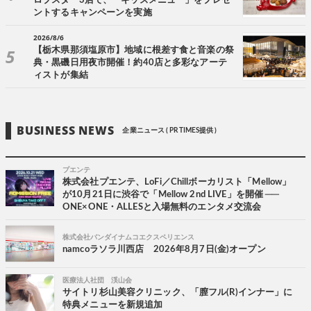
ロブスター3店で、「キッズメニュー」をプレゼ
ントするキャンペーンを実施
2026/8/6
【栃木県那須塩原市】地域に根差す食と音楽の祭
典・黒磯日用夜市開催！約40店と多彩なアーテ
ィストが集結
BUSINESS NEWS
企業ニュース ( PR TIMES提供 )
プエンテ
株式会社プエンテ、LoFi／Chillボーカリスト「Mellow」
が10月21日に渋谷で「Mellow 2nd LIVE」を開催 ──
ONE×ONE・ALLESと入場無料のエンタメ交流会
株式会社バンダイナムコエクスペリエンス
namcoラソラ川西店 2026年8月7日(金)オープン
医療法人社団 渓山会
サイトリ杉山美容クリニック、「膣フル(R)インナー」に
特典メニューを新規追加