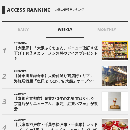
ACCESS RANKING
人気の情報ランキング
DAILY
WEEKLY
MONTHLY
2026/8/4
【大阪府】「大阪ふくちぁん」メニュー改訂＆値
下げ！お子さまラーメン無料やアイスプレゼント
も
2026/8/5
【神奈川県鎌倉市】大船仲通り商店街エリアに、
海鮮居酒屋「魚貝 とろぼっち 大船」オープン！
2026/8/4
【京都府京都市】創業273年の老舗 京はやしや
京都店がリニューアル。限定「紅茶パフェ」が復
活
2026/8/4
【兵庫県神戸市・千葉県松戸市・千葉市】レッド