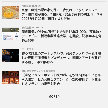
合同会社REALIZE
京都・鳴滝の隠れ家で月に一夜だけ。イタリアンシェ
フ・濱口烈が贈る、7名限定・完全予約制の特別コースを
2026年8月30日（日曜）より開始
株式会社ARCHECO
新規事業の"失敗の裏側"まで公開 | ARCHECO、実践知メ
ディア「AI・新規事業戦略大学」を開設。記事40本を無
料公開中
ユーモラス
都心で話題のアートホテルで、発光テクノロジーを活用
した夜間空間演出をプロデュース。暗闇とアートが共存
する新しい宿泊体験へ
野口観光マネジメント株式会社
【室蘭プリンスホテル】秋の滞在を快適&お得に!「じゃ
らん限定 秋のお得なプラン」&「公式HP限定 お夜食
付きプラン」の販売を開始
MORE