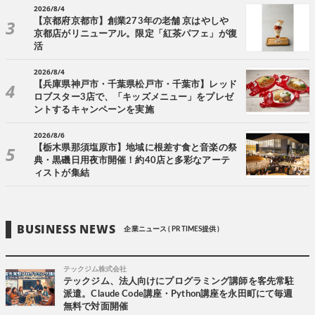
2026/8/4
【京都府京都市】創業273年の老舗 京はやしや
京都店がリニューアル。限定「紅茶パフェ」が復
活
2026/8/4
【兵庫県神戸市・千葉県松戸市・千葉市】レッド
ロブスター3店で、「キッズメニュー」をプレゼ
ントするキャンペーンを実施
2026/8/6
【栃木県那須塩原市】地域に根差す食と音楽の祭
典・黒磯日用夜市開催！約40店と多彩なアーテ
ィストが集結
BUSINESS NEWS
企業ニュース ( PR TIMES提供 )
テックジム株式会社
テックジム、法人向けにプログラミング講師を客先常駐
派遣。Claude Code講座・Python講座を永田町にて毎週
無料で対面開催