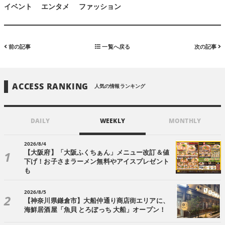
イベント
エンタメ
ファッション
前の記事
一覧へ戻る
次の記事
ACCESS RANKING
人気の情報ランキング
DAILY
WEEKLY
MONTHLY
2026/8/4
【大阪府】「大阪ふくちぁん」メニュー改訂＆値
下げ！お子さまラーメン無料やアイスプレゼント
も
2026/8/5
【神奈川県鎌倉市】大船仲通り商店街エリアに、
海鮮居酒屋「魚貝 とろぼっち 大船」オープン！