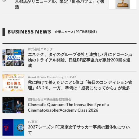
京都店がリニューアル。限定「紅茶パフェ」が復
活
BUSINESS NEWS
企業ニュース ( PR TIMES提供 )
株式会社エネテク
エネテク、タイのグループ会社と連携し7月にドローン点
検のトライアル開始。日経BP記事協力が累計200回を達
成
Asset Brain Consulting L.L.C-FZ
秋に向けて整えたいこと1位は「毎日のコンディション管
理」43.2％。一方、準備は「必要になってから」が最多
協同組合日本映画撮影監督協会
Cinematic Quantum :The Innovative Eye of a
CinematographerAcademy Class 2026
FC東京
2027シーズン FC東京女子サッカー事業の新体制につい
て