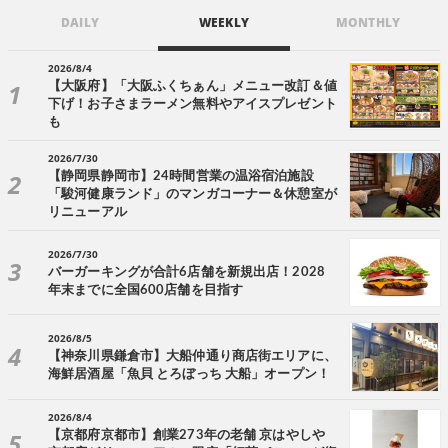
DAILY
WEEKLY
MONTHLY
2026/8/4
【大阪府】「大阪ふくちぁん」メニュー改訂＆値
下げ！お子さまラーメン無料やアイスプレゼント
も
2026/7/30
【静岡県静岡市】24時間営業の温浴宿泊施設
「駿河健康ランド」のマンガコーナー＆休憩室が
リニューアル
2026/7/30
バーガーキングが合計6店舗を新規出店！2028
年末までに全国600店舗を目指す
2026/8/5
【神奈川県鎌倉市】大船仲通り商店街エリアに、
海鮮居酒屋「魚貝 とろぼっち 大船」オープン！
2026/8/4
【京都府京都市】創業273年の老舗 京はやしや