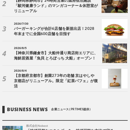
【静岡県静岡市】24時間営業の温浴宿泊施設
「駿河健康ランド」のマンガコーナー＆休憩室が
リニューアル
2026/7/30
バーガーキングが合計6店舗を新規出店！2028
年末までに全国600店舗を目指す
2026/8/5
【神奈川県鎌倉市】大船仲通り商店街エリアに、
海鮮居酒屋「魚貝 とろぼっち 大船」オープン！
2026/8/4
【京都府京都市】創業273年の老舗 京はやしや
京都店がリニューアル。限定「紅茶パフェ」が復
活
BUSINESS NEWS
企業ニュース ( PR TIMES提供 )
株式会社Nobest