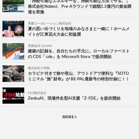
「持続可能なエネルギーを、持続可能な方法で守る。」
株式会社Nobest、Pre-Aラウンドで総額1.3億円の資金調
達を実施
東建コーポレーション株式会社
夏の思い出づくりを地域のみなさまと一緒に！ホームメ
イトが江東花火大会に初協賛
有限会社 SUAKX
建築の記録を、自分たちの手元に。ローカルファースト
の CDE「.cde」を Microsoft Store で提供開始
株式会社小学館
カラビナ付きで旅や登山、アウトドアで便利な『SOTO
ミニマル “旅” 財布』が BE-PAL最新号の特別付録に！！
SVC株式会社
ZenbuAI、現場伴走型AI支援「Z-FDE」を提供開始
MORE