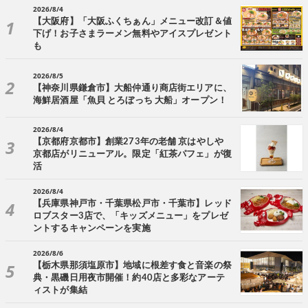
2026/8/4
【大阪府】「大阪ふくちぁん」メニュー改訂＆値
下げ！お子さまラーメン無料やアイスプレゼント
も
2026/8/5
【神奈川県鎌倉市】大船仲通り商店街エリアに、
海鮮居酒屋「魚貝 とろぼっち 大船」オープン！
2026/8/4
【京都府京都市】創業273年の老舗 京はやしや
京都店がリニューアル。限定「紅茶パフェ」が復
活
2026/8/4
【兵庫県神戸市・千葉県松戸市・千葉市】レッド
ロブスター3店で、「キッズメニュー」をプレゼ
ントするキャンペーンを実施
2026/8/6
【栃木県那須塩原市】地域に根差す食と音楽の祭
典・黒磯日用夜市開催！約40店と多彩なアーテ
ィストが集結