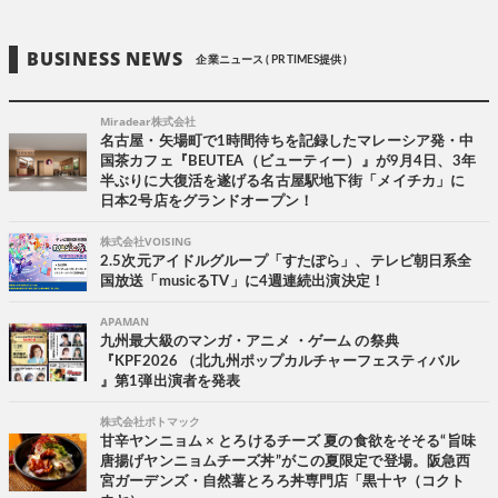
BUSINESS NEWS
企業ニュース ( PR TIMES提供 )
Miradear株式会社
名古屋・矢場町で1時間待ちを記録したマレーシア発・中
国茶カフェ『BEUTEA（ビューティー）』が9月4日、3年
半ぶりに大復活を遂げる名古屋駅地下街「メイチカ」に
日本2号店をグランドオープン！
株式会社VOISING
2.5次元アイドルグループ「すたぽら」、テレビ朝日系全
国放送「musicるTV」に4週連続出演決定！
APAMAN
九州最大級のマンガ・アニメ ・ゲーム の祭典
『KPF2026 （北九州ポップカルチャーフェスティバル
』第1弾出演者を発表
株式会社ポトマック
甘辛ヤンニョム × とろけるチーズ 夏の食欲をそそる“旨味
唐揚げヤンニョムチーズ丼”がこの夏限定で登場。阪急西
宮ガーデンズ・自然薯とろろ丼専門店「黒十ヤ（コクト