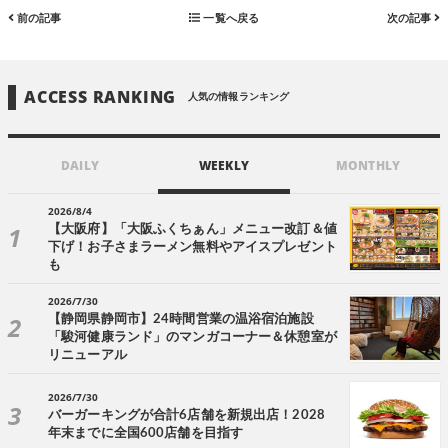
前の記事
一覧へ戻る
次の記事
ACCESS RANKING
人気の情報ランキング
DAILY
WEEKLY
MONTHLY
2026/8/4
【大阪府】「大阪ふくちぁん」メニュー改訂＆値
下げ！お子さまラーメン無料やアイスプレゼント
も
2026/7/30
【静岡県静岡市】24時間営業の温浴宿泊施設
「駿河健康ランド」のマンガコーナー＆休憩室が
リニューアル
2026/7/30
バーガーキングが合計6店舗を新規出店！2028
年末までに全国600店舗を目指す