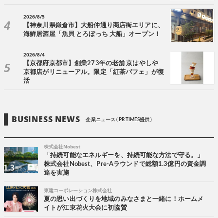
2026/8/5
【神奈川県鎌倉市】大船仲通り商店街エリアに、
海鮮居酒屋「魚貝 とろぼっち 大船」オープン！
2026/8/4
【京都府京都市】創業273年の老舗 京はやしや
京都店がリニューアル。限定「紅茶パフェ」が復
活
BUSINESS NEWS
企業ニュース ( PR TIMES提供 )
株式会社Nobest
「持続可能なエネルギーを、持続可能な方法で守る。」
株式会社Nobest、Pre-Aラウンドで総額1.3億円の資金調
達を実施
東建コーポレーション株式会社
夏の思い出づくりを地域のみなさまと一緒に！ホームメ
イトが江東花火大会に初協賛