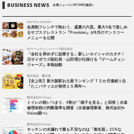
BUSINESS NEWS
企業ニュース ( PR TIMES提供 )
INSTYLE GROUP
会員制フレンチで味わう、盛夏の六皿。最大4名で楽しめ
るサブスクレストラン『Provision』が8月のマンスリー
メニューを公開
KTゲームチェンジャーズ株式会社
「会社を辞めずに起業する」新しいカイシャのカタチ /
元サイボウズ副社長・山田理が仕掛ける『ゲームチェン
ジャーズ』本格始動
株式会社 瓢月堂
【史上初】新大阪駅お土産ランキング ７２か月連続１位
「たこパティエが発売１５周年へ
株式会社N-Vision
トイレの軽いつまり、4割が「様子を見る」と回答｜水道
修理依頼の判断基準を調査（水道修理業者、株式会社N-
Vision調べ）
株式会社N-Vision
キッチンの水漏れで最も不安なのは「衛生面」25%な