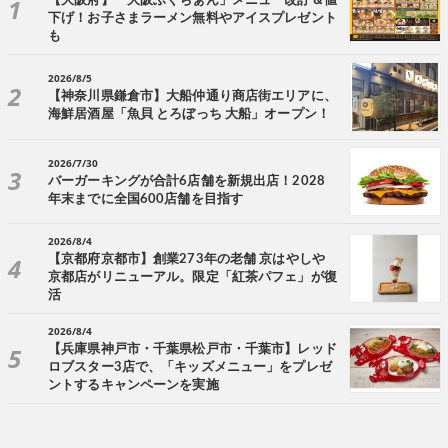
【大阪府】「大阪ふくちぁん」メニュー改訂＆値
下げ！お子さまラーメン無料やアイスプレゼント
も
2026/8/5
【神奈川県鎌倉市】大船仲通り商店街エリアに、
海鮮居酒屋「魚貝 とろぼっち 大船」オープン！
2026/7/30
バーガーキングが合計6店舗を新規出店！2028
年末までに全国600店舗を目指す
2026/8/4
【京都府京都市】創業273年の老舗 京はやしや
京都店がリニューアル。限定「紅茶パフェ」が復
活
2026/8/4
【兵庫県神戸市・千葉県松戸市・千葉市】レッド
ロブスター3店で、「キッズメニュー」をプレゼ
ントするキャンペーンを実施