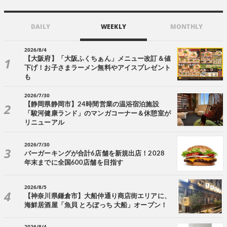
DAILY
WEEKLY
MONTHLY
2026/8/4
【大阪府】「大阪ふくちぁん」メニュー改訂＆値
下げ！お子さまラーメン無料やアイスプレゼント
も
2026/7/30
【静岡県静岡市】24時間営業の温浴宿泊施設
「駿河健康ランド」のマンガコーナー＆休憩室が
リニューアル
2026/7/30
バーガーキングが合計6店舗を新規出店！2028
年末までに全国600店舗を目指す
2026/8/5
【神奈川県鎌倉市】大船仲通り商店街エリアに、
海鮮居酒屋「魚貝 とろぼっち 大船」オープン！
2026/8/4