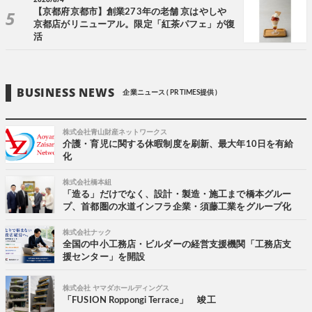
【京都府京都市】創業273年の老舗 京はやしや
京都店がリニューアル。限定「紅茶パフェ」が復
活
BUSINESS NEWS
企業ニュース ( PR TIMES提供 )
株式会社青山財産ネットワークス
介護・育児に関する休暇制度を刷新、最大年10日を有給
化
株式会社橋本組
「造る」だけでなく、設計・製造・施工まで橋本グルー
プ、首都圏の水道インフラ企業・須藤工業をグループ化
株式会社ナック
全国の中小工務店・ビルダーの経営支援機関「工務店支
援センター」を開設
株式会社 ヤマダホールディングス
「FUSION Roppongi Terrace」 竣工