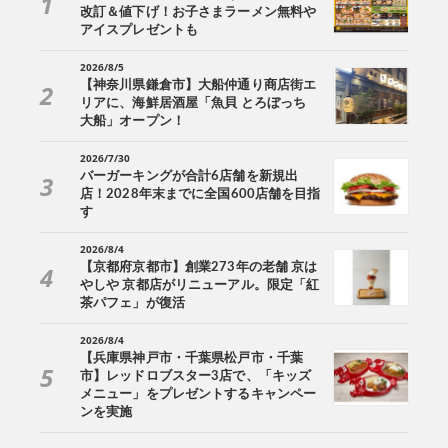
改訂＆値下げ！お子さまラーメン無料や
アイスプレゼントも
2026/8/5
【神奈川県鎌倉市】大船仲通り商店街エ
リアに、海鮮居酒屋「魚貝 とろぼっち
大船」オープン！
2026/7/30
バーガーキングが合計6店舗を新規出
店！2028年末までに全国600店舗を目指
す
2026/8/4
【京都府京都市】創業273年の老舗 京は
やしや 京都店がリニューアル。限定「紅
茶パフェ」が復活
2026/8/4
【兵庫県神戸市・千葉県松戸市・千葉
市】レッドロブスター3店で、「キッズ
メニュー」をプレゼントするキャンペー
ンを実施