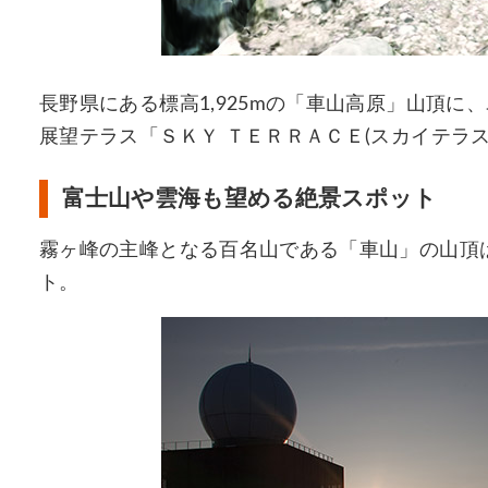
長野県にある標高1,925mの「車山高原」山頂に
展望テラス「ＳＫＹ ＴＥＲＲＡＣＥ(スカイテラス)
富士山や雲海も望める絶景スポット
霧ヶ峰の主峰となる百名山である「車山」の山頂は
ト。