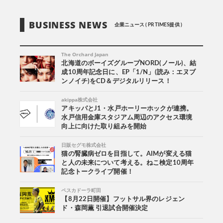
BUSINESS NEWS
企業ニュース ( PR TIMES提供 )
The Orchard Japan
北海道のボーイズグループNORD(ノール)、結
成10周年記念日に、EP「1/N」(読み：エヌブ
ンノイチ)をCD＆デジタルリリース！
akippa株式会社
アキッパとJ1・水戸ホーリーホックが連携。
水戸信用金庫スタジアム周辺のアクセス環境
向上に向けた取り組みを開始
日販セグモ株式会社
猫の腎臓病ゼロを目指して。AIMが変える猫
と人の未来について考える。ねこ検定10周年
記念トークライブ開催！
ペスカドーラ町田
【8月22日開催】フットサル界のレジェン
ド・森岡薫 引退試合開催決定