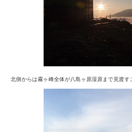
北側からは霧ヶ峰全体が八島ヶ原湿原まで見渡す