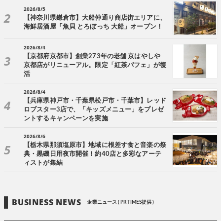
2026/8/5
【神奈川県鎌倉市】大船仲通り商店街エリアに、
海鮮居酒屋「魚貝 とろぼっち 大船」オープン！
2026/8/4
【京都府京都市】創業273年の老舗 京はやしや
京都店がリニューアル。限定「紅茶パフェ」が復
活
2026/8/4
【兵庫県神戸市・千葉県松戸市・千葉市】レッド
ロブスター3店で、「キッズメニュー」をプレゼ
ントするキャンペーンを実施
2026/8/6
【栃木県那須塩原市】地域に根差す食と音楽の祭
典・黒磯日用夜市開催！約40店と多彩なアーテ
ィストが集結
BUSINESS NEWS
企業ニュース ( PR TIMES提供 )