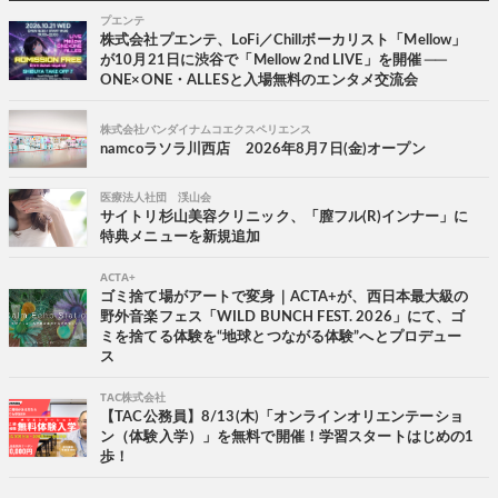
プエンテ
株式会社プエンテ、LoFi／Chillボーカリスト「Mellow」
が10月21日に渋谷で「Mellow 2nd LIVE」を開催 ──
ONE×ONE・ALLESと入場無料のエンタメ交流会
株式会社バンダイナムコエクスペリエンス
namcoラソラ川西店 2026年8月7日(金)オープン
医療法人社団 渓山会
サイトリ杉山美容クリニック、「膣フル(R)インナー」に
特典メニューを新規追加
ACTA+
ゴミ捨て場がアートで変身｜ACTA+が、西日本最大級の
野外音楽フェス「WILD BUNCH FEST. 2026」にて、ゴ
ミを捨てる体験を“地球とつながる体験”へとプロデュー
ス
TAC株式会社
【TAC公務員】8/13(木)「オンラインオリエンテーショ
ン（体験入学）」を無料で開催！学習スタートはじめの1
歩！